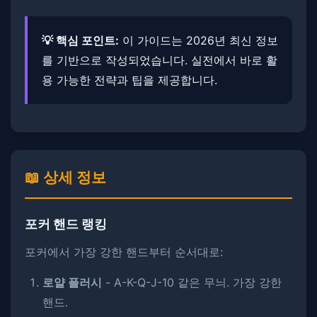
💡 핵심 포인트:
이 가이드는 2026년 최신 정보
를 기반으로 작성되었습니다. ​​실전에서 바로 활
용 가능한 전략과 팁을 제공합니다.
📖 상세 정보
포커 핸드 랭킹
포커에서 가장 강한 핸드부터 순서대로:
로얄 플러시
- A-K-Q-J-10 같은 무늬. 가장 강한
핸드.