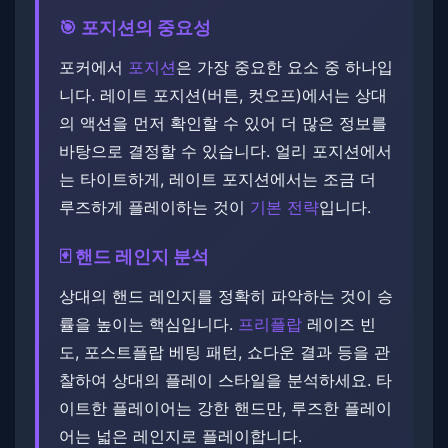
🎯 포지션의 중요성
포커에서
포지션
은 가장 중요한 요소 중 하나입
니다. ​레이트 포지션(버튼, 컷오프)에서는 상대
의 액션을 먼저 확인할 수 있어 더 많은 정보를
바탕으로 결정할 수 있습니다. ​얼리 포지션에서
는 타이트하게, 레이트 포지션에서는 조금 더
루즈하게 플레이하는 것이
기본 전략
입니다.
🃏 핸드 레인지 분석
상대의 핸드 레인지를 정확히 파악하는 것이 승
률을 높이는 핵심입니다. ​​
프리
플랍
레이즈 빈
도, 포스트플랍 베팅 패턴, 쇼다운 결과 등을 관
찰하여 상대의 플레이 스타일을 분석하세요. 타
이트한 플레이어는 강한 핸드만, 루즈한 플레이
어는 넓은 레인지로 플레이합니다.