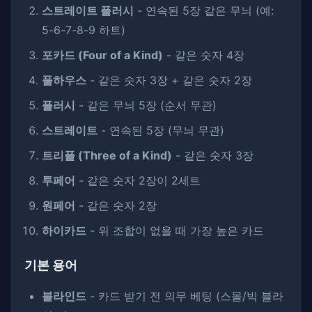
스트레이트 플러시
- 연속된 5장 같은 무늬 (예:
5-6-7-8-9 하트)
포카드 (Four of a Kind)
- 같은 숫자 4장
풀하우스
- 같은 숫자 3장 + 같은 숫자 2장
플러시
- 같은 무늬 5장 (순서 무관)
스트레이트
- 연속된 5장 (무늬 무관)
트리플 (Three of a Kind)
- 같은 숫자 3장
투페어
- 같은 숫자 2장이 2세트
원페어
- 같은 숫자 2장
하이카드
- 위 조합이 없을 때 가장 높은 카드
기본 용어
블라인드
- 카드 받기 전 의무 베팅 (스몰/빅 블라