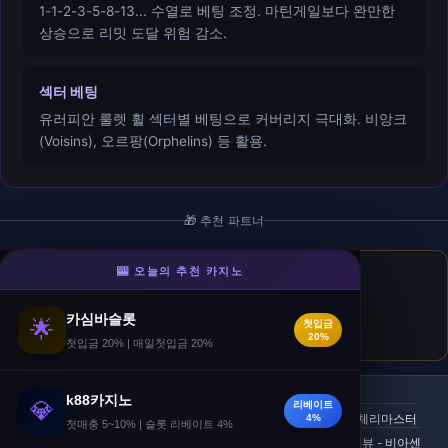
1-1-2-3-5-8-13... 수열로 베팅 조정. 마틴게일보다 완만한
상승으로 리밋 도달 위험 감소.
섹터 베팅
유러피안 룰렛 휠 섹터별 베팅으로 커버리지 극대화. 비앙크
(Voisins), 오르팡(Orphelins) 등 활용.
🎁 추천 파트너
🎰 오늘의 추천 카지노
다인카지노
- 온라인카지노
신규가입 후 첫입금 보너스 지급.
카심바슬롯
🌟
첫입금
🎁 롤링조건 500%
20%
첫입금 20% | 매일첫입금 20%
k88카지노
💎
리베이트
·
·
카지노픽
비달리스타 가격 인하 - 비아센터
4%
체리마스터
첫매충 5~10% | 슬롯 리베이트 4%
·
Bell 완벽 가이드 2026 | 릴게임난다
레비트라 전문가 리뷰 - 비아센