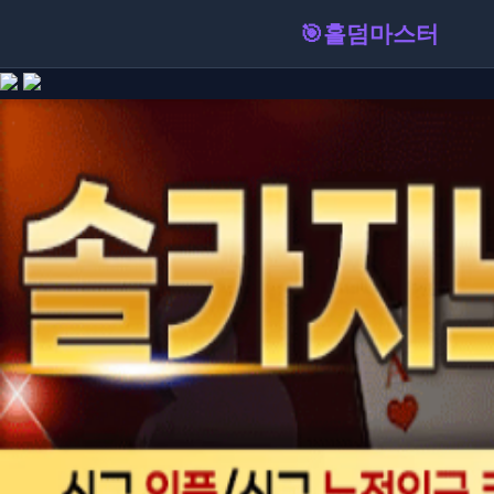
🎯
홀덤마스터