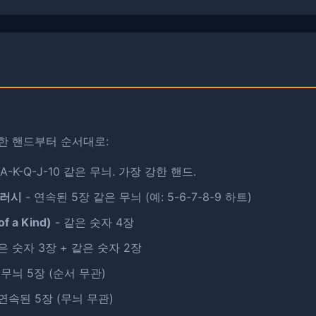
한 핸드부터 순서대로:
 A-K-Q-J-10 같은 무늬. 가장 강한 핸드.
플러시
- 연속된 5장 같은 무늬 (예: 5-6-7-8-9 하트)
f a Kind)
- 같은 숫자 4장
은 숫자 3장 + 같은 숫자 2장
 무늬 5장 (순서 무관)
 연속된 5장 (무늬 무관)