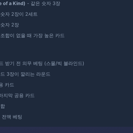
of a Kind)
- 같은 숫자 3장
 숫자 2장이 2세트
 숫자 2장
 조합이 없을 때 가장 높은 카드
드 받기 전 의무 베팅 (스몰/빅 블라인드)
카드 3장이 깔리는 라운드
용 카드
 마지막 공용 카드
총합
칩 전액 베팅