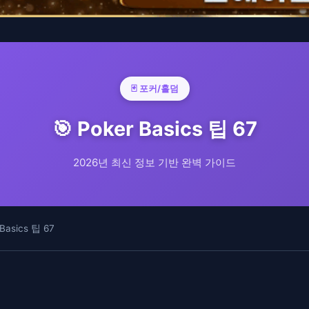
🃏 포커/홀덤
🎯 Poker Basics 팁 67
2026년 최신 정보 기반 완벽 가이드
 Basics 팁 67