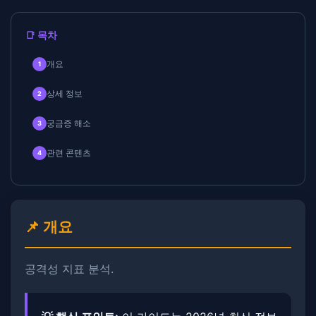
📑 목차
개요
1
상세 정보
2
궁금증 해소
3
관련 콘텐츠
4
📌 개요
공격성 지표 분석.