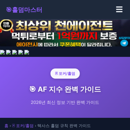
☰
🎯
홀덤마스터
🃏 포커/홀덤
🎯 AF 지수 완벽 가이드
2026년 최신 정보 기반 완벽 가이드
홈
›
🃏 포커/홀덤
› 텍사스 홀덤 규칙 완벽 가이드