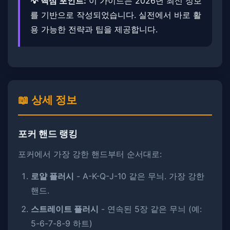
💡 핵심 포인트:
이 가이드는 2026년 최신 정보
를 기반으로 작성되었습니다. 실전에서 바로 활
용 가능한 전략과 팁을 제공합니다.
📖 상세 정보
포커 핸드 랭킹
포커에서 가장 강한 핸드부터 순서대로:
로얄 플러시
- A-K-Q-J-10 같은 무늬. ​가장 강한
핸드.
스트레이트 플러시
- 연속된 5장 같은 무늬 (예:
5-6-7-8-9 하트)