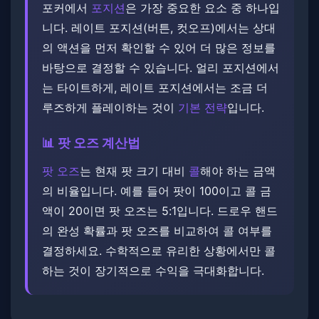
포커에서
포지션
은 가장 중요한 요소 중 하나입
니다. 레이트 포지션(버튼, 컷오프)에서는 상대
의 액션을 먼저 확인할 수 있어 더 많은 정보를
바탕으로 결정할 수 있습니다. ​얼리 포지션에서
는 타이트하게, 레이트 포지션에서는 조금 더
루즈하게 플레이하는 것이
기본 전략
입니다.
📊 팟 오즈 계산법
팟 오즈
는 현재 팟 크기 대비
콜
해야 하는 금액
의 비율입니다. ​예를 들어 팟이 100이고 콜 금
액이 20이면 팟 오즈는 5:1입니다. 드로우 핸드
의 완성 확률과 팟 오즈를 비교하여 콜 여부를
결정하세요. ​​수학적으로 유리한 상황에서만 콜
하는 것이 장기적으로 수익을 극대화합니다.