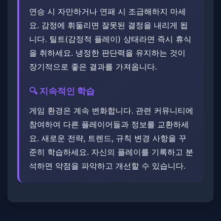
연승 시 자만하거나 연패 시 조급해하지 마세
요. ​​감정에 휘둘리면 잘못된 결정을 내리게 됩
니다. ​틸트(감정적 플레이) 상태라면 즉시 휴식
을 취하세요. 냉정한 판단력을 유지하는 것이
장기적으로 좋은 결과를 가져옵니다.
🔍 지속적인 학습
게임 환경은 계속 변화합니다. ​관련 커뮤니티에
참여하여 다른 플레이어들과 정보를 교환하세
요. 새로운 전략, 트렌드, 규칙 변경 사항을 꾸
준히 학습하세요. ​​자신의 플레이를 기록하고 분
석하면 약점을 파악하고 개선할 수 있습니다.