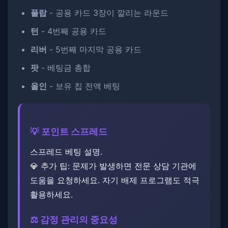
플랍
- 공용 카드 3장이 깔리는 라운드
턴
- 4번째 공용 카드
리버
- 5번째 마지막 공용 카드
팟
- 베팅금 총합
올인
- 보유 칩 전액 베팅
💡 포인트 스프레드
스프레드 베팅 설명.
💎 추가 팁: 문제가 발생하면 전문 상담 기관에
도움을 요청하세요. ​​자기 배제 프로그램도 적극
활용하세요.
⚖️ 감정 관리의 중요성