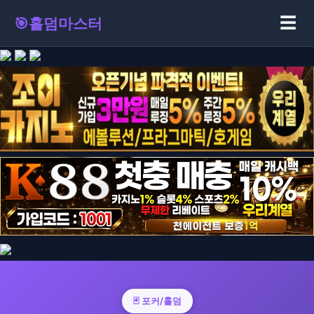
☰
🎯
홀덤마스터
🃏 포커/홀덤