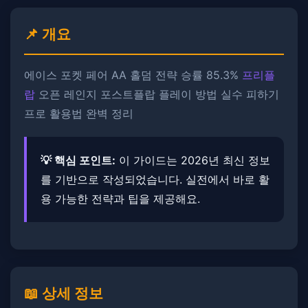
📌 개요
에이스 포켓 페어 AA 홀덤 전략 승률 85.3%
프리
플
랍
오픈 레인지 포스트플랍 플레이 방법 실수 피하기
프로 활용법 완벽 정리
💡 핵심 포인트:
이 가이드는 2026년 최신 정보
를 기반으로 작성되었습니다. ​실전에서 바로 활
용 가능한 전략과 팁을 제공해요.
📖 상세 정보