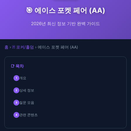
🎯 에이스 포켓 페어 (AA)
2026년 최신 정보 기반 완벽 가이드
홈
›
🃏 포커/홀덤
› 에이스 포켓 페어 (AA)
📑 목차
개요
1
상세 정보
2
질문 모음
3
관련 콘텐츠
4