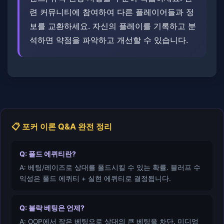
련 커뮤니티에 참여하여 다른 플레이어들과 정
보를 교환하세요. ​​자신의 플레이를 기록하고 분
석하면 약점을 파악하고 개선할 수 있습니다.
📋 포커 이론 Q&A 완전 정리
Q: 폴드 에퀴티란?
A: 베팅/레이즈로 상대를 폴드시킬 수 있는 확률. 블러프 수
익성은 폴드 에퀴티 + 실현 에퀴티로 결정됩니다.
Q: 블락 베팅은 언제?
A: OOP에서 작은 베팅으로 상대의 큰 베팅을 차단. 미디엄