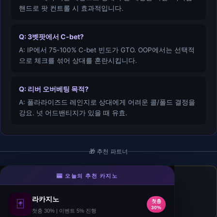
핸드로 팟 컨트롤 시 효과적입니다.
Q: 3벳팟에서 C-bet?
A: IP에서 75-100% C-bet 빈도가 GTO. OOP에서는 선택적
으로 체크를 섞어 상대를 혼란시킵니다.
Q: 리버 오버베팅 목적?
A: 폴라라이즈드 레인지로 상대에게 어려운 콜/폴드 결정을
강요. 넛 어드밴티지가 있을 때 유효.
🎁 추천 파트너
🎰 오늘의 추천 카지노
조이카지노
- 우리계열
룰렛/슬롯/스포츠 상시 이벤트 진행.
라카지노
🃏
첫충
🎁 상시 이벤트
30%
첫충 30% | 이벤트 5% 진행