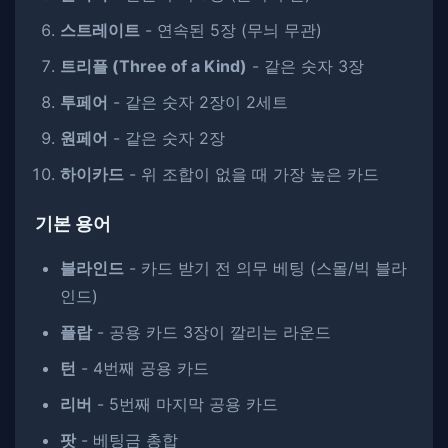
스트레이트
- 연속된 5장 (무늬 무관)
트리플 (Three of a Kind)
- 같은 숫자 3장
투페어
- 같은 숫자 2장이 2세트
원페어
- 같은 숫자 2장
하이카드
- 위 조합이 없을 때 가장 높은 카드
기본 용어
블라인드
- 카드 받기 전 의무 베팅 (스몰/빅 블라
인드)
플랍
- 공용 카드 3장이 깔리는 라운드
턴
- 4번째 공용 카드
리버
- 5번째 마지막 공용 카드
팟
- 베팅금 총합