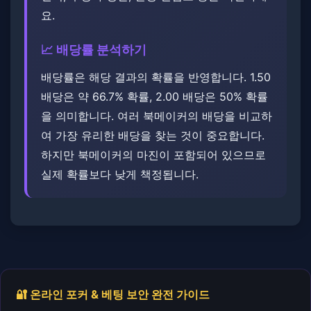
요.
📈 배당률 분석하기
배당률은 해당 결과의 확률을 반영합니다. ​1.50
배당은 약 66.7% 확률, 2.00 배당은 50% 확률
을 의미합니다. 여러 북메이커의 배당을 비교하
여 가장 유리한 배당을 찾는 것이 중요합니다. ​
하지만 북메이커의 마진이 포함되어 있으므로
실제 확률보다 낮게 책정됩니다.
🔐 온라인 포커 & 베팅 보안 완전 가이드