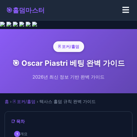
☰
🎯
홀덤마스터
🃏 포커/홀덤
🎯 Oscar Piastri 베팅 완벽 가이드
2026년 최신 정보 기반 완벽 가이드
홈
›
🃏 포커/홀덤
› 텍사스 홀덤 규칙 완벽 가이드
📑 목차
개요
1