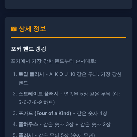
📖 상세 정보
포커 핸드 랭킹
포커에서 가장 강한 핸드부터 순서대로:
로얄 플러시
- A-K-Q-J-10 같은 무늬. 가장 강한
핸드.
스트레이트 플러시
- 연속된 5장 같은 무늬 (예:
5-6-7-8-9 하트)
포카드 (Four of a Kind)
- 같은 숫자 4장
풀하우스
- 같은 숫자 3장 + 같은 숫자 2장
플러시
- 같은 무늬 5장 (순서 무관)