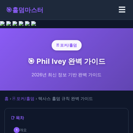
☰
🎯
홀덤마스터
🃏 포커/홀덤
🎯 Phil Ivey 완벽 가이드
2026년 최신 정보 기반 완벽 가이드
홈
›
🃏 포커/홀덤
› 텍사스 홀덤 규칙 완벽 가이드
📑 목차
개요
1