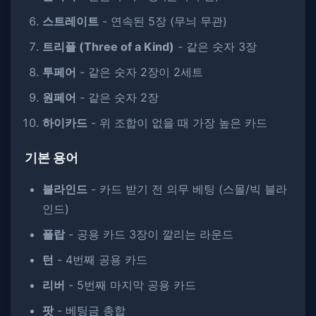
스트레이트
- 연속된 5장 (무늬 무관)
트리플 (Three of a Kind)
- 같은 숫자 3장
투페어
- 같은 숫자 2장이 2세트
원페어
- 같은 숫자 2장
하이카드
- 위 조합이 없을 때 가장 높은 카드
기본 용어
블라인드
- 카드 받기 전 의무 베팅 (스몰/빅 블라
인드)
플랍
- 공용 카드 3장이 깔리는 라운드
턴
- 4번째 공용 카드
리버
- 5번째 마지막 공용 카드
팟
- 베팅금 총합