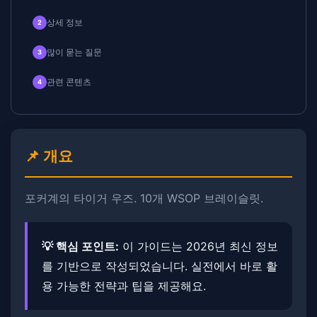
상세 정보
2
많이 묻는 질문
3
관련 콘텐츠
4
📌 개요
포커계의 타이거 우즈. 10개 WSOP 브레이슬릿.
💡 핵심 포인트:
이 가이드는 2026년 최신 정보
를 기반으로 작성되었습니다. ​실전에서 바로 활
용 가능한 전략과 팁을 제공해요.