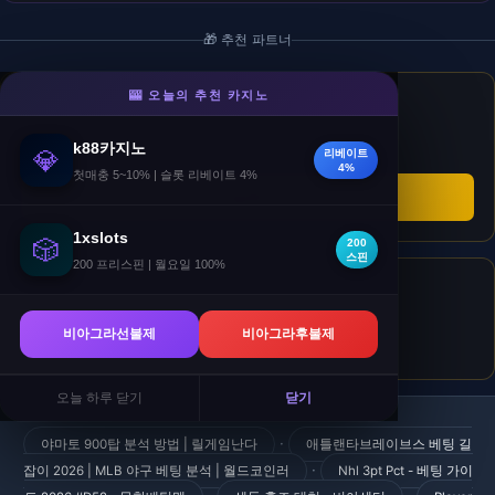
🎁 추천 파트너
🎰 오늘의 추천 카지노
1xBet
- 스포츠베팅
세계 최대 스포츠베팅! 축구,농구,e스포츠. 업계 최고 배당.
k88카지노
💎
리베이트
🎁 첫입금100%(최대€130)
4%
첫매충 5~10% | 슬롯 리베이트 4%
가입하기
1xslots
🎲
200
스핀
200 프리스핀 | 월요일 100%
비바카지노
- 온라인카지노
신규가입 후 첫입금 보너스 지급.
비아그라선불제
비아그라후불제
🎁 롤링조건 500%
오늘 하루 닫기
닫기
·
야마토 900탑 분석 방법 | 릴게임난다
애틀랜타브레이브스 베팅 길
·
잡이 2026 | MLB 야구 베팅 분석 | 월드코인러
Nhl 3pt Pct - 베팅 가이