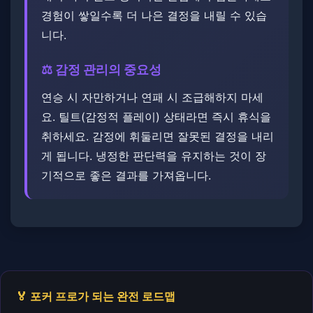
​경험이 쌓일수록 더 나은 결정을 내릴 수 있습
니다.
⚖️ 감정 관리의 중요성
연승 시 자만하거나 연패 시 조급해하지 마세
요. ​​틸트(감정적 플레이) 상태라면 즉시 휴식을
취하세요. 감정에 휘둘리면 잘못된 결정을 내리
게 됩니다. ​냉정한 판단력을 유지하는 것이 장
기적으로 좋은 결과를 가져옵니다.
🏅 포커 프로가 되는 완전 로드맵