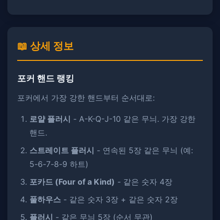
📖 상세 정보
포커 핸드 랭킹
포커에서 가장 강한 핸드부터 순서대로:
로얄 플러시
- A-K-Q-J-10 같은 무늬. ​가장 강한
핸드.
스트레이트 플러시
- 연속된 5장 같은 무늬 (예:
5-6-7-8-9 하트)
포카드 (Four of a Kind)
- 같은 숫자 4장
풀하우스
- 같은 숫자 3장 + 같은 숫자 2장
플러시
- 같은 무늬 5장 (순서 무관)