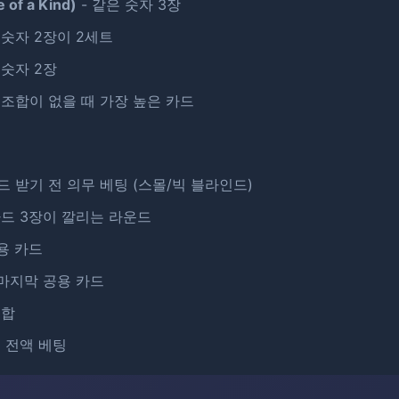
of a Kind)
- 같은 숫자 3장
 숫자 2장이 2세트
 숫자 2장
 조합이 없을 때 가장 높은 카드
드 받기 전 의무 베팅 (스몰/빅 블라인드)
카드 3장이 깔리는 라운드
용 카드
 마지막 공용 카드
총합
칩 전액 베팅