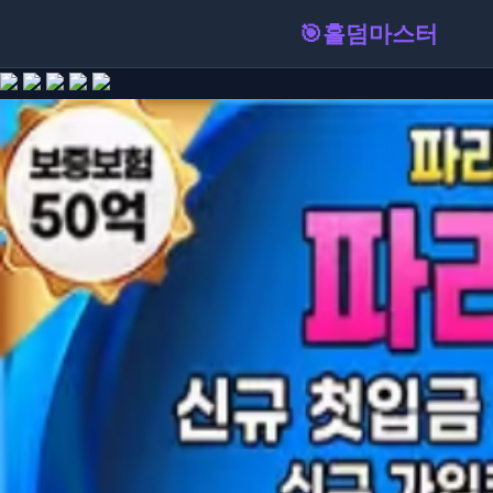
🎯
홀덤마스터