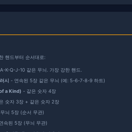
한 핸드부터 순서대로:
 A-K-Q-J-10 같은 무늬. ​​가장 강한 핸드.
플러시
- 연속된 5장 같은 무늬 (예: 5-6-7-8-9 하트)
f a Kind)
- 같은 숫자 4장
은 숫자 3장 + 같은 숫자 2장
 무늬 5장 (순서 무관)
 연속된 5장 (무늬 무관)