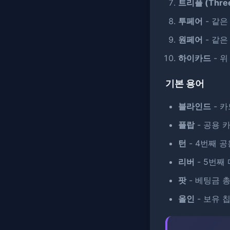
트리플 (Three 
투페어
- 같은
원페어
- 같은
하이카드
- 위
기본 용어
블라인드
- 카
플랍
- 공용 
턴
- 4번째 공
리버
- 5번째
팟
- 베팅금 
올인
- 보유 