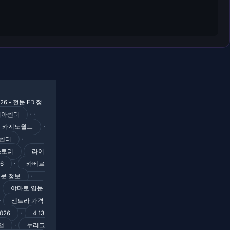
 - 전문 ED 정
· ·
 비아센터
·
드 | 카지노월드
·
아센터
브스토리
라이
·
6
카베르
·
전문 정보
·
야마토 입문
·
센트라 가격
·
026
4 13
·
팅맵
누리그