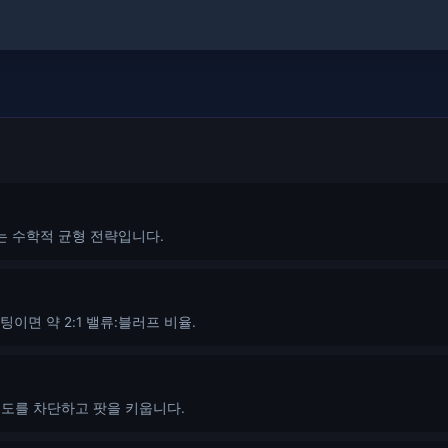
 않는 수학적 균형 전략입니다.
이면 약 2:1 밸류:블러프 비율.
 빈도를 차단하고 팟을 키웁니다.