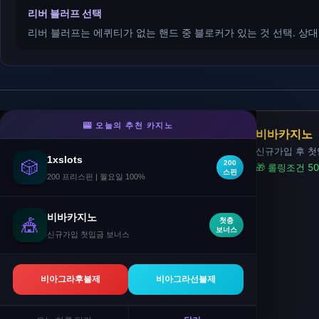
리버 블러프 선택
리버 블러프는 에퀴티가 없는 핸드 중 블로커가 있는 것 선택. 상
🎰 오늘의 추천 카지노
1xBet
비바카지노
- 스포츠베팅
세계 최대 스포츠베팅! 축구,농구,e스포츠. 업계
신규가입 후 첫
1xslots
🎲
200
최고 배당.
🎁 롤링조건 5
스핀
200 프리스핀 | 월요일 100%
🎁 첫입금100%(최대€130)
비바카지노
🎪
첫충
보너스
신규가입 첫입금 보너스
비아그라후불제
비아그라선불제