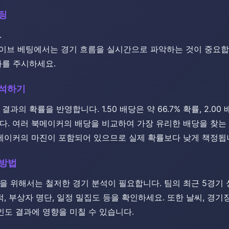
베팅
.
 라이브 베팅에서는 경기 흐름을 실시간으로 파악하는 것이 중요합
화를 주시하세요.
분석하기
과의 확률을 반영합니다. ​​1.50 배당은 약 66.7% 확률, 2.00 
다. ​​여러 북메이커의 배당을 비교하여 가장 유리한 배당을 찾는
북메이커의 마진이 포함되어 있으므로 실제 확률보다 낮게 책정됩
 방법
 위해서는 철저한 경기 분석이 필요합니다. ​​팀의 최근 5경기 
적, 부상자 명단, 일정 밀집도 등을 확인하세요. 또한 날씨, 경기장
인도 결과에 영향을 미칠 수 있습니다.