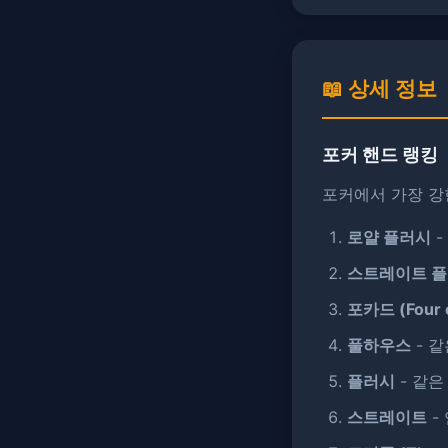
📖 상세 정보
포커 핸드 랭킹
포커에서 가장 강
로얄 플러시
-
스트레이트 
포카드 (Four o
풀하우스
- 같
플러시
- 같은
스트레이트
-