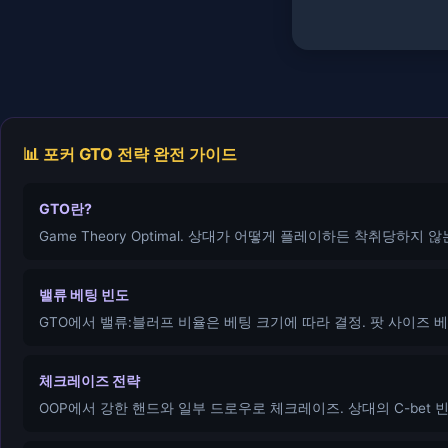
📊 포커 GTO 전략 완전 가이드
GTO란?
Game Theory Optimal. 상대가 어떻게 플레이하든 착취당하지
밸류 베팅 빈도
GTO에서 밸류:블러프 비율은 베팅 크기에 따라 결정. 팟 사이즈 베팅
체크레이즈 전략
OOP에서 강한 핸드와 일부 드로우로 체크레이즈. 상대의 C-bet