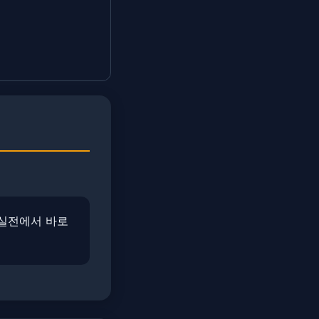
 실전에서 바로