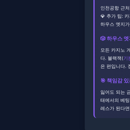
인천공항 근처
💎 추가 팁:
하우스 엣지가
🎲 하우스 
모든 카지노 
다. ​블랙잭(
기
은 편입니다. 
🎯 책임감 
잃어도 되는 금
태에서의 베팅은
레스가 된다면