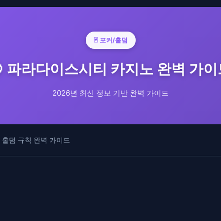
🃏 포커/홀덤
🎯 파라다이스시티 카지노 완벽 가이
2026년 최신 정보 기반 완벽 가이드
 홀덤 규칙 완벽 가이드