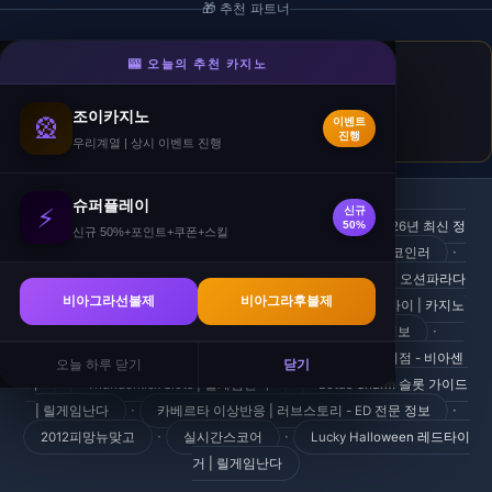
🎁 추천 파트너
🎰 오늘의 추천 카지노
카심바슬롯
- 슬롯
첫입금 20% · 매일첫입금 +5% · 10년 무사고.
조이카지노
🎡
이벤트
🎁 첫입금 20%
진행
우리계열 | 상시 이벤트 진행
슈퍼플레이
⚡
신규
·
·
필라그라 기대 효과 - 비아센터
누리그라 40대 - 2026년 최신 정
50%
신규 50%+포인트+쿠폰+스킬
·
·
보 | 러브스토리
배당이란? 쉽게 이해하기 2026 | 월드코인러
·
우울증과 발기부전 | 러브스토리 2026 - 전문 ED 정보
오션파라다
비아그라선불제
비아그라후불제
이스 보너스 시스템 | 릴게임난다
아시아 vs 유럽 바카라 차이 | 카지노
·
·
월드 2026
팔팔정 경험자 | 러브스토리 - ED 전문 정보
·
Hoffenheim #11 - 무한배팅맵 2026
타다라필 중단 시점 - 비아센
오늘 하루 닫기
닫기
·
·
터
Thunderkick Slots | 릴게임난다
Lotus Charm 슬롯 가이드
·
·
| 릴게임난다
카베르타 이상반응 | 러브스토리 - ED 전문 정보
·
·
2012피망뉴맞고
실시간스코어
Lucky Halloween 레드타이
거 | 릴게임난다