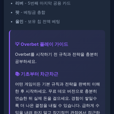
리버
- 5번째 마지막 공용 카드
팟
- 베팅금 총합
올인
- 보유 칩 전액 베팅
💡 Overbet 플레이 가이드
Overbet를 시작하기 전 규칙과 전략을 충분히
공부하세요.
📚 기초부터 차근차근
어떤 게임이든 기본 규칙과 전략을 완벽히 이해
한 후 시작하세요. ​​무료 데모 버전으로 충분히
연습한 뒤 실제 돈을 걸으세요. ​​경험이 쌓일수
록 더 나은 결정을 내릴 수 있습니다. ​급하게 수
익을 내려 하지 말고 장기적인 관점에서 접근하