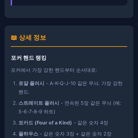
📖 상세 정보
포커 핸드 랭킹
포커에서 가장 강한 핸드부터 순서대로:
로얄 플러시
- A-K-Q-J-10 같은 무늬. 가장 강한
핸드.
스트레이트 플러시
- 연속된 5장 같은 무늬 (예:
5-6-7-8-9 하트)
포카드 (Four of a Kind)
- 같은 숫자 4장
풀하우스
- 같은 숫자 3장 + 같은 숫자 2장