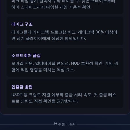
피크 타임 동시 접속자 수와 테이블 수. 낮은 스테이크부터
하이 스테이크까지 다양한 게임 가용성 확인.
레이크 구조
레이크율과 레이크백 프로그램 비교. 레이크백 30% 이상이
면 장기 플레이어에게 상당한 혜택입니다.
소프트웨어 품질
모바일 지원, 멀티테이블 편의성, HUD 호환성 확인. 게임 경
험에 직접 영향을 미치는 핵심 요소.
입출금 방편
USDT 등 크립토 지원 여부와 출금 처리 속도. 첫 출금 테스
트로 신뢰도 직접 확인을 권장합니다.
🎁 추천 파트너