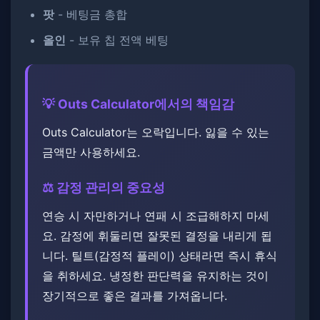
팟
- 베팅금 총합
올인
- 보유 칩 전액 베팅
💡 Outs Calculator에서의 책임감
Outs Calculator는 오락입니다. ​​잃을 수 있는
금액만 사용하세요.
⚖️ 감정 관리의 중요성
연승 시 자만하거나 연패 시 조급해하지 마세
요. ​감정에 휘둘리면 잘못된 결정을 내리게 됩
니다. 틸트(감정적 플레이) 상태라면 즉시 휴식
을 취하세요. 냉정한 판단력을 유지하는 것이
장기적으로 좋은 결과를 가져옵니다.