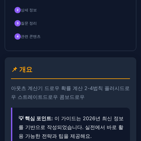
상세 정보
2
질문 정리
3
관련 콘텐츠
4
📌 개요
아웃츠 계산기 드로우 확률 계산 2-4법칙 플러시드로
우 스트레이트드로우 콤보드로우
💡 핵심 포인트:
이 가이드는 2026년 최신 정보
를 기반으로 작성되었습니다. ​실전에서 바로 활
용 가능한 전략과 팁을 제공해요.