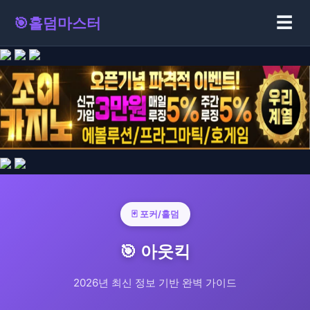
☰
🎯
홀덤마스터
🃏 포커/홀덤
🎯 아웃킥
2026년 최신 정보 기반 완벽 가이드