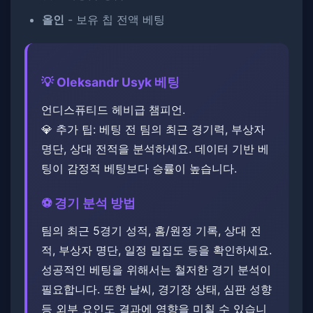
올인
- 보유 칩 전액 베팅
💡 Oleksandr Usyk 베팅
언디스퓨티드 헤비급 챔피언.
💎 추가 팁: 베팅 전 팀의 최근 경기력, 부상자
명단, 상대 전적을 분석하세요. 데이터 기반 베
팅이 감정적 베팅보다 승률이 높습니다.
⚽ 경기 분석 방법
​​팀의 최근 5경기 성적, 홈/원정 기록, 상대 전
적, 부상자 명단, 일정 밀집도 등을 확인하세요.
성공적인 베팅을 위해서는 철저한 경기 분석이
필요합니다. 또한 날씨, 경기장 상태, 심판 성향
등 외부 요인도 결과에 영향을 미칠 수 있습니