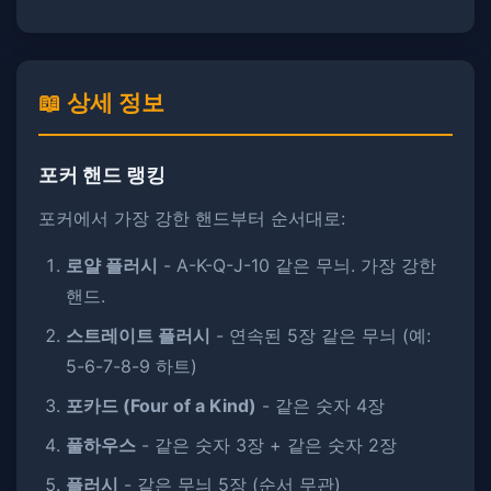
📖 상세 정보
포커 핸드 랭킹
포커에서 가장 강한 핸드부터 순서대로:
로얄 플러시
- A-K-Q-J-10 같은 무늬. ​​가장 강한
핸드.
스트레이트 플러시
- 연속된 5장 같은 무늬 (예:
5-6-7-8-9 하트)
포카드 (Four of a Kind)
- 같은 숫자 4장
풀하우스
- 같은 숫자 3장 + 같은 숫자 2장
플러시
- 같은 무늬 5장 (순서 무관)