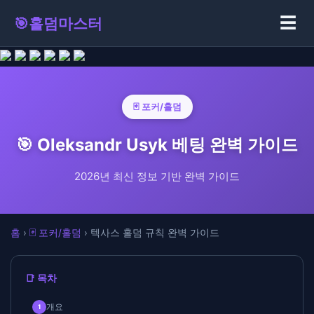
☰
🎯
홀덤마스터
🃏 포커/홀덤
🎯 Oleksandr Usyk 베팅 완벽 가이드
2026년 최신 정보 기반 완벽 가이드
홈
›
🃏 포커/홀덤
› 텍사스 홀덤 규칙 완벽 가이드
📑 목차
개요
1