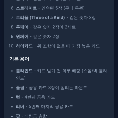
스트레이트
- 연속된 5장 (무늬 무관)
트리플 (Three of a Kind)
- 같은 숫자 3장
투페어
- 같은 숫자 2장이 2세트
원페어
- 같은 숫자 2장
하이카드
- 위 조합이 없을 때 가장 높은 카드
기본 용어
블라인드
- 카드 받기 전 의무 베팅 (스몰/빅 블라
인드)
플랍
- 공용 카드 3장이 깔리는 라운드
턴
- 4번째 공용 카드
리버
- 5번째 마지막 공용 카드
팟
- 베팅금 총합