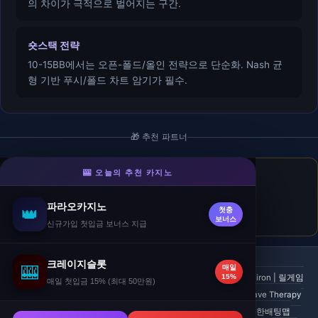
의 차이가 극적으로 벌어지는 구간.
숏스택 전략
10-15BB에서는 오픈-폴드/올인 전략으로 단순화. Nash 균
형 기반 푸시/폴드 차트 암기가 필수.
🎁 추천 파트너
🎰 오늘의 추천 카지노
카심바슬롯
- 슬롯
첫입금 20% · 매일첫입금 +5% · 10년 무사고.
파라오카지노
👑
첫충
🎁 첫입금 20%
보너스
신규가입 첫입금 보너스 지급
크레이지슬롯
🎰
매일
·
Coinbase 사용법 2026 | 월드코인러
Instant Tennis Kiron | 릴게임
15%
매일 첫입금 15% (최대 50만원)
·
·
난다
자이데나 지속 시간 - 비아센터
Ed Shockwave Therapy
·
Mechanism | 러브스토리
Athletic bilbao 선수 #1 - 무한배팅맵