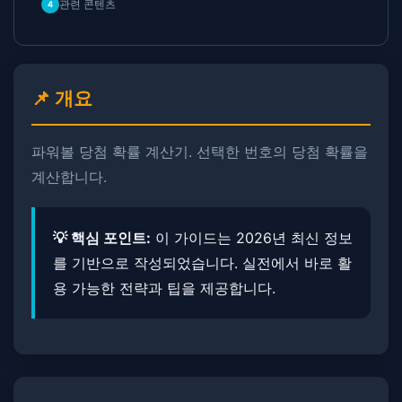
관련 콘텐츠
4
📌 개요
파워볼 당첨 확률 계산기. ​​선택한 번호의 당첨 확률을
계산합니다.
💡 핵심 포인트:
이 가이드는 2026년 최신 정보
를 기반으로 작성되었습니다. 실전에서 바로 활
용 가능한 전략과 팁을 제공합니다.