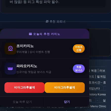
버 많음) 등 리그 특성 파악 필수.
🎁 추천 파트너
🎰 오늘의 추천 카지노
조이카지노
- 우리계열
룰렛/슬롯/스포츠 상시 이벤트 진행.
조이카지노
🎡
이벤트
🎁 상시 이벤트
진행
우리계열 | 상시 이벤트 진행
파라오카지노
👑
첫충
·
황금성 vs 다빈치 비교 2026 | 릴게임난다
팔팔정 매일 복용 | 러브
보너스
신규가입 첫입금 보너스 지급
· ·
스토리 2026 - 전문 ED 정보
야마토 1등급 공략 완벽 가이드 | 릴게임
·
·
난다
레비트라 자연스러운 효과 - 비아센터
씰비 효과시간 - 효
비아그라후불제
비아그라후불제
·
과 발현 시간 | 러브스토리 2026
30 페이라인 슬롯 | 릴게임난다
·
라리가 베팅 2026 #7F5 - 무한배팅맵
릴게임 Game History Korea
·
·
| 릴게임난다
Bonus Info 339 | 카지노 가이드 | 카지노월드
실
오늘 하루 닫기
닫기
·
데나필 최고선택 | 러브스토리 - ED 전문 정보
gangbuk구 Mens Clinic