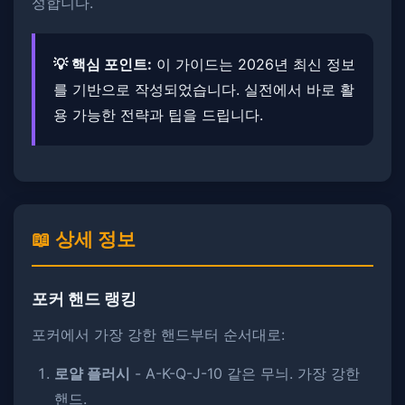
성합니다.
💡 핵심 포인트:
이 가이드는 2026년 최신 정보
를 기반으로 작성되었습니다. 실전에서 바로 활
용 가능한 전략과 팁을 드립니다.
📖 상세 정보
포커 핸드 랭킹
포커에서 가장 강한 핸드부터 순서대로:
로얄 플러시
- A-K-Q-J-10 같은 무늬. 가장 강한
핸드.