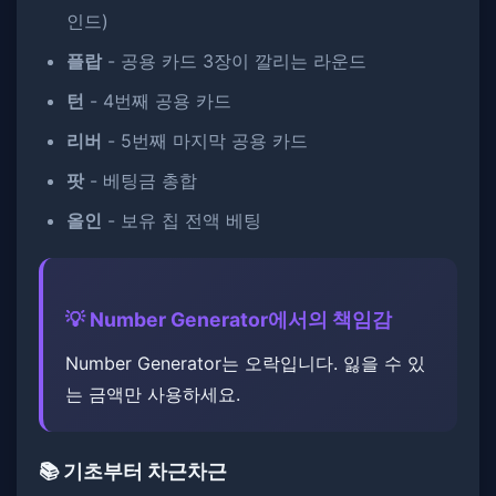
인드)
플랍
- 공용 카드 3장이 깔리는 라운드
턴
- 4번째 공용 카드
리버
- 5번째 마지막 공용 카드
팟
- 베팅금 총합
올인
- 보유 칩 전액 베팅
💡 Number Generator에서의 책임감
Number Generator는 오락입니다. ​잃을 수 있
는 금액만 사용하세요.
📚 기초부터 차근차근