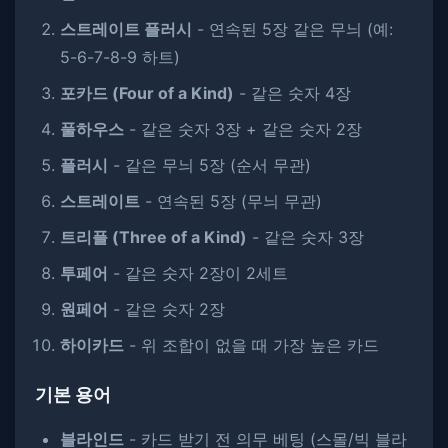
스트레이트 플러시
- 연속된 5장 같은 무늬 (예:
5-6-7-8-9 하트)
포카드 (Four of a Kind)
- 같은 숫자 4장
풀하우스
- 같은 숫자 3장 + 같은 숫자 2장
플러시
- 같은 무늬 5장 (순서 무관)
스트레이트
- 연속된 5장 (무늬 무관)
트리플 (Three of a Kind)
- 같은 숫자 3장
투페어
- 같은 숫자 2장이 2세트
원페어
- 같은 숫자 2장
하이카드
- 위 조합이 없을 때 가장 높은 카드
기본 용어
블라인드
- 카드 받기 전 의무 베팅 (스몰/빅 블라