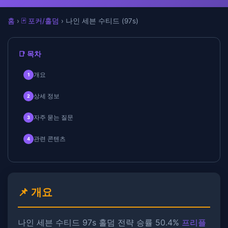
홈
›
🃏 포커/홀덤
› 나인 세븐 수티드 (97s)
📑 목차
개요
1
상세 정보
2
자주 묻는 질문
3
관련 콘텐츠
4
📌 개요
나인 세븐 수티드 97s 홀덤 전략 승률 50.4%
프리
플