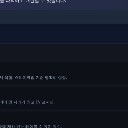
을 파악하고 개선할 수 있습니다.
 시 적합. 스테이크업 기준 명확히 설정.
이어 옆 자리가 최고 EV 포지션.
중력 저하 없는 테이블 수 유지 필수.