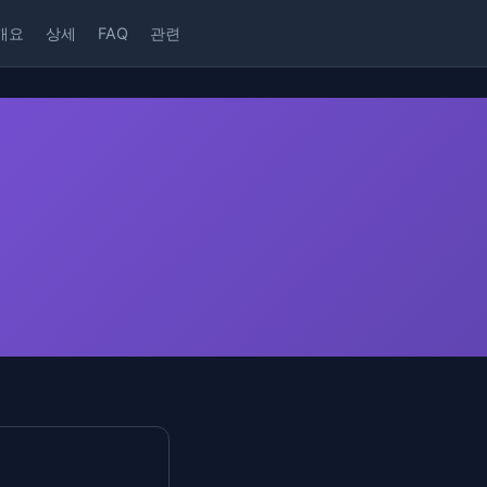
개요
상세
FAQ
관련