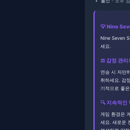
올인
- 보유 
💡 Nine S
Nine Seven
세요.
⚖️ 감정 관
연승 시 자만
취하세요. 감정
기적으로 좋은
🔍 지속적인
게임 환경은 
세요. 새로운 