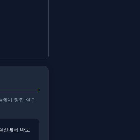
플레이 방법 실수
​실전에서 바로