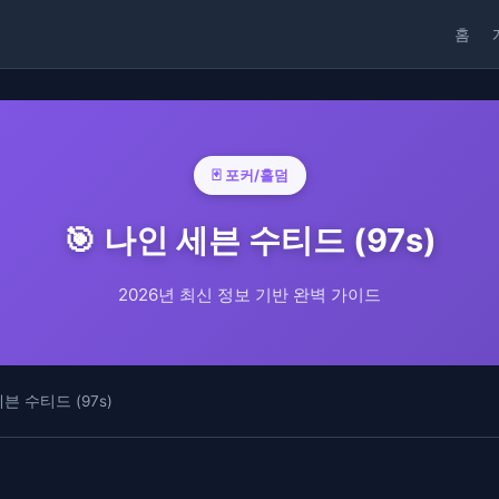
홈
🃏 포커/홀덤
🎯 나인 세븐 수티드 (97s)
2026년 최신 정보 기반 완벽 가이드
세븐 수티드 (97s)