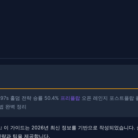
97s 홀덤 전략 승률 50.4%
프리
플랍
오픈 레인지 포스트플랍 
법 완벽 정리
:
이 가이드는 2026년 최신 정보를 기반으로 작성되었습니다. ​
전략과 팁을 제공합니다.