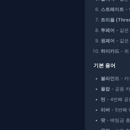
스트레이트
-
트리플 (Three 
투페어
- 같은
원페어
- 같은
하이카드
- 위
기본 용어
블라인드
- 카
플랍
- 공용 
턴
- 4번째 공
리버
- 5번째
팟
- 베팅금 