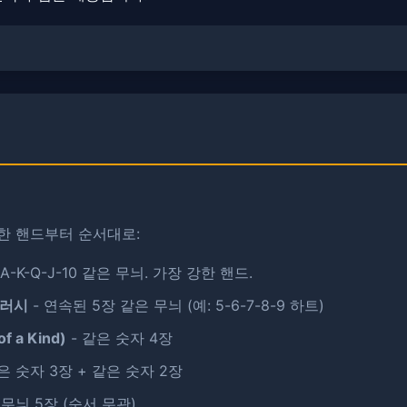
한 핸드부터 순서대로:
 A-K-Q-J-10 같은 무늬. ​가장 강한 핸드.
플러시
- 연속된 5장 같은 무늬 (예: 5-6-7-8-9 하트)
f a Kind)
- 같은 숫자 4장
은 숫자 3장 + 같은 숫자 2장
 무늬 5장 (순서 무관)