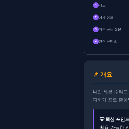
개요
1
상세 정보
2
자주 묻는 질문
3
관련 콘텐츠
4
📌 개요
나인 세븐 수티드 
피하기 프로 활용
💡 핵심 포인트
활용 가능한 