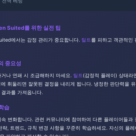
칩 전액 베팅
even Suited를 위한 실전 팁
 Suited에서는 감정 관리가 중요합니다. ​​
틸트
를 피하고 객관적인
리의 중요성
하거나 연패 시 조급해하지 마세요.
틸트
(감정적 플레이) 상태라
에 휘둘리면 잘못된 결정을 내리게 됩니다. ​​냉정한 판단력을 
 결과를 가져옵니다.
 학습
계속 변화합니다. ​​관련 커뮤니티에 참여하여 다른 플레이어들과
전략, 트렌드, 규칙 변경 사항을 꾸준히 학습하세요. 자신의 플