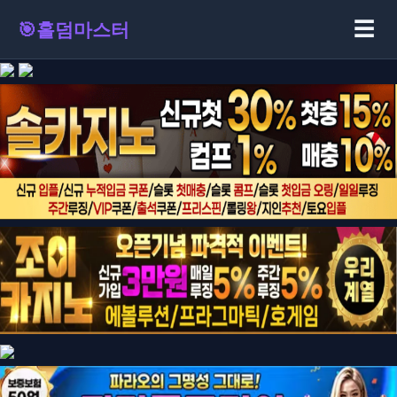
☰
🎯
홀덤마스터