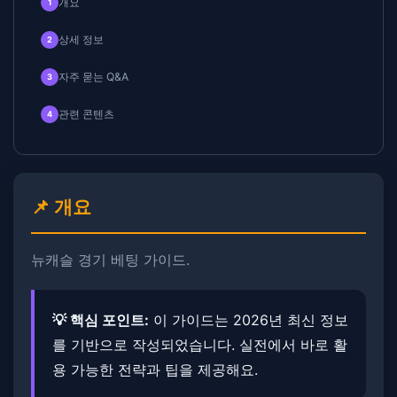
개요
1
상세 정보
2
자주 묻는 Q&A
3
관련 콘텐츠
4
📌 개요
뉴캐슬 경기 베팅 가이드.
💡 핵심 포인트:
이 가이드는 2026년 최신 정보
를 기반으로 작성되었습니다. ​​실전에서 바로 활
용 가능한 전략과 팁을 제공해요.