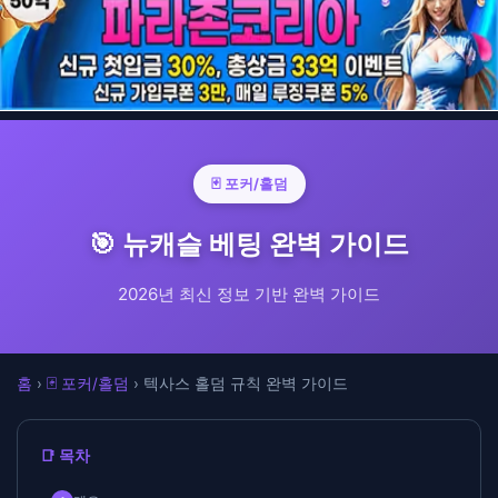
🃏 포커/홀덤
🎯 뉴캐슬 베팅 완벽 가이드
2026년 최신 정보 기반 완벽 가이드
홈
›
🃏 포커/홀덤
› 텍사스 홀덤 규칙 완벽 가이드
📑 목차