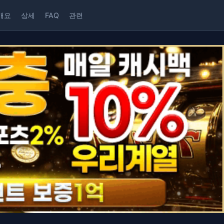
개요
상세
FAQ
관련