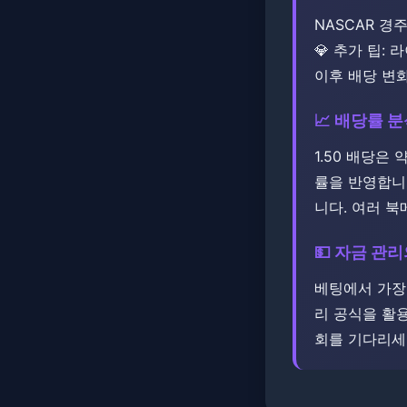
NASCAR 경주
💎 추가 팁:
이후 배당 변
📈 배당률 
​​1.50 배당
률을 반영합니
니다. 여러 
💵 자금 관
베팅에서 가장 
리 공식을 활용
회를 기다리세