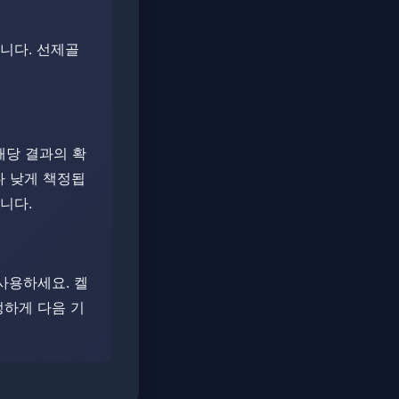
다. ​​선제골
 해당 결과의 확
다 낮게 책정됩
니다.
용하세요. ​​켈
정하게 다음 기