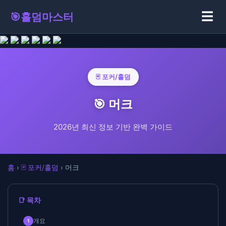
☰
🎯
홀덤마스터
🃏 포커/홀덤
🎯 머크
2026년 최신 정보 기반 완벽 가이드
홈
›
🃏 포커/홀덤
› 머크
📑 목차
개요
1