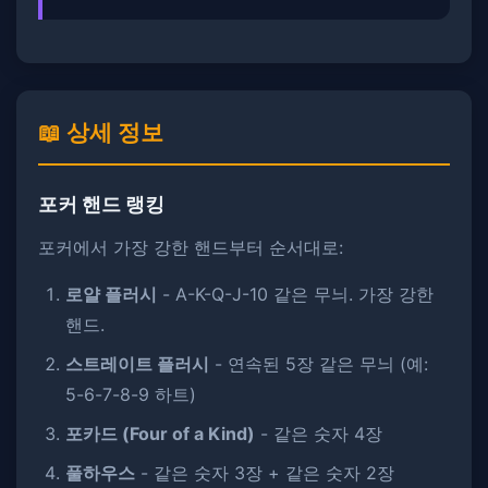
📖 상세 정보
포커 핸드 랭킹
포커에서 가장 강한 핸드부터 순서대로:
로얄 플러시
- A-K-Q-J-10 같은 무늬. ​​가장 강한
핸드.
스트레이트 플러시
- 연속된 5장 같은 무늬 (예:
5-6-7-8-9 하트)
포카드 (Four of a Kind)
- 같은 숫자 4장
풀하우스
- 같은 숫자 3장 + 같은 숫자 2장