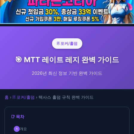
🃏 포커/홀덤
🎯 MTT 레이트 레지 완벽 가이드
2026년 최신 정보 기반 완벽 가이드
홈
›
🃏 포커/홀덤
› 텍사스 홀덤 규칙 완벽 가이드
📑 목차
개요
1