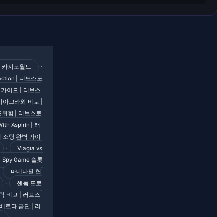
·
드 | 카지노월드
eraction | 러브스토
벽 가이드 | 러브스
비아그라와 비교 |
위험 | 러브스토
h Aspirin | 러
 소팅 완벽 가이
·
Viagra vs
Spy Game 슬롯
·
바데나필 현
·
센돔 프로
 비교 | 러브스
베르타 금단 | 러