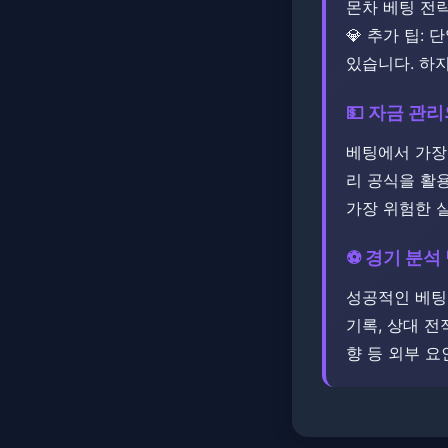
몬차 베팅 전략
💎 추가 팁
있습니다. ​​
💵 자금 관
베팅에서 가장 
리 공식을 활
가장 위험한 
⚽ 경기 분석
성공적인 베팅을
기록, 상대 전
향 등 외부 요