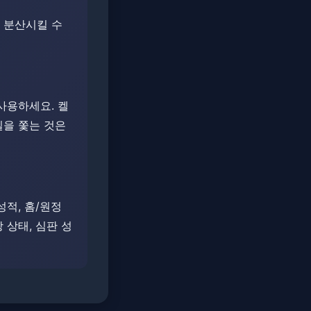
를 분산시킬 수
용하세요. ​​켈
실을 쫓는 것은
성적, 홈/원정
 상태, 심판 성