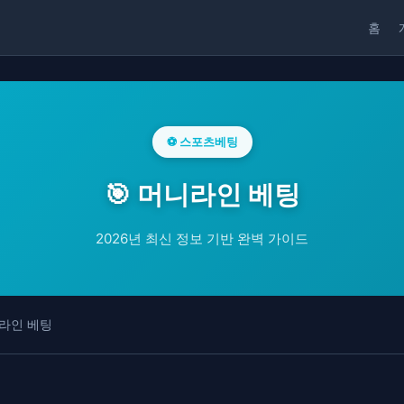
홈
⚽ 스포츠베팅
🎯 머니라인 베팅
2026년 최신 정보 기반 완벽 가이드
니라인 베팅