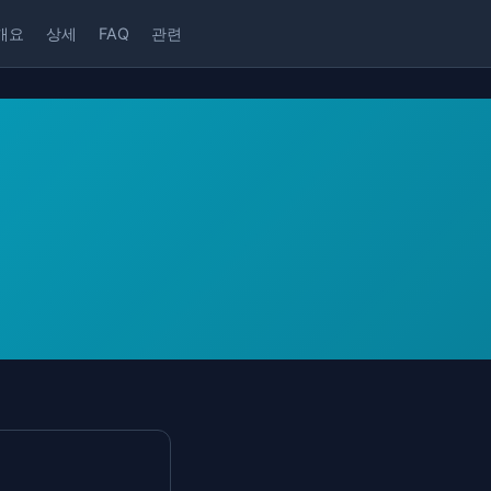
개요
상세
FAQ
관련