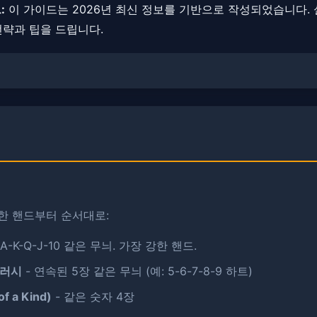
:
이 가이드는 2026년 최신 정보를 기반으로 작성되었습니다. 
전략과 팁을 드립니다.
한 핸드부터 순서대로:
 A-K-Q-J-10 같은 무늬. ​​가장 강한 핸드.
플러시
- 연속된 5장 같은 무늬 (예: 5-6-7-8-9 하트)
f a Kind)
- 같은 숫자 4장