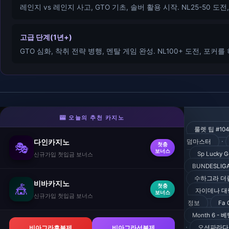
레인지 vs 레인지 사고, GTO 기초, 솔버 활용 시작. NL25-50 도
고급 단계(1년+)
GTO 심화, 착취 전략 병행, 멘탈 게임 완성. NL100+ 도전, 포커
🎰 오늘의 추천 카지노
다인카지노
- 온라인카지노
룰렛 팁 #10
신규가입 후 첫입금 보너스 지급.
·
다인카지노
덤마스터
🎭
첫충
🎁 롤링조건 500%
보너스
Sp Lucky 
신규가입 첫입금 보너스
BUNDESLIG
수하그라 더좋
비바카지노
🎪
첫충
자이데나 대량
보너스
신규가입 첫입금 보너스
정보
Fa
Month 6 -
·
오션파라다이
비아그라후불제
비아그라선불제