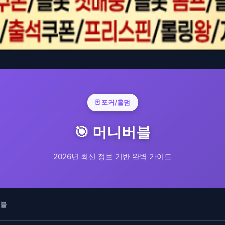
🃏 포커/홀덤
🎯 머니버블
2026년 최신 정보 기반 완벽 가이드
버블