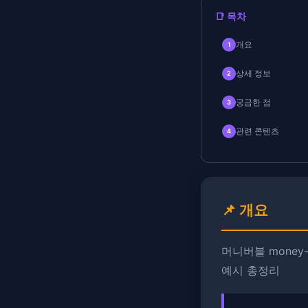
📑 목차
개요
1
상세 정보
2
궁금한 점
3
관련 콘텐츠
4
📌 개요
머니버블 money
예시 총정리