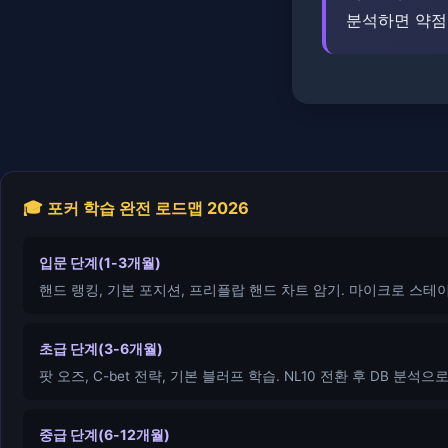
분석하면 약점
🎓 포커 학습 완전 로드맵 2026
입문 단계(1-3개월)
핸드 랭킹, 기본 포지션, 프리플랍 핸드 차트 암기. 마이크로 스테이크(
초급 단계(3-6개월)
팟 오즈, C-bet 전략, 기본 블러프 학습. NL10 전환 후 DB 분석으로
중급 단계(6-12개월)