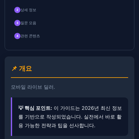
상세 정보
2
질문 모음
3
관련 콘텐츠
4
📌 개요
모바일 라이브 딜러.
💡 핵심 포인트:
이 가이드는 2026년 최신 정보
를 기반으로 작성되었습니다. ​실전에서 바로 활
용 가능한 전략과 팁을 선사합니다.