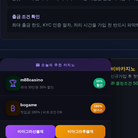
출금 조건 확인
최대 출금 한도, KYC 인증 절차, 처리 시간을 가입 전 반드시 파악
🎰 오늘의 추천 카지노
1xBet
비바카지노
- 스포츠베팅
세계 최대 스포츠베팅! 축구,농구,e스포츠. 업계
신규가입 후 첫
m88casino
🏆
30%
최고 배당.
🎁 롤링조건 5
할인
최대 30만원 30% 할인
🎁 첫입금100%(최대€130)
bcgame
₿
180%
보너스
첫입금 180% | 비트코인 OK
비아그라선불제
비아그라후불제