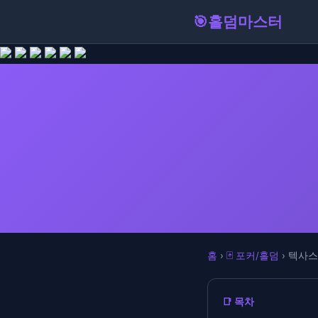
🎯
홀덤마스터
홈
›
🃏 포커/홀덤
› 텍사스
📑 목차