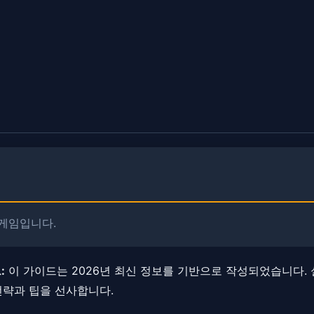
게임입니다.
:
이 가이드는 2026년 최신 정보를 기반으로 작성되었습니다. 
전략과 팁을 선사합니다.