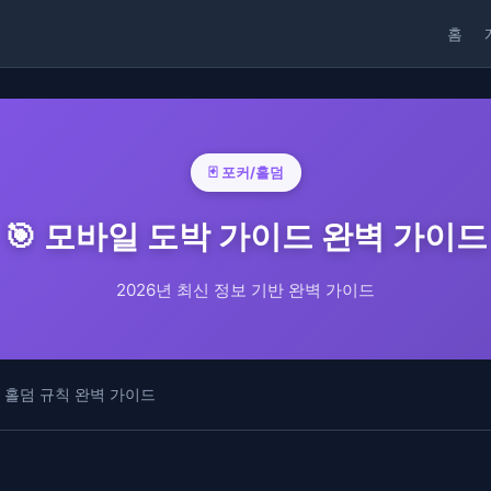
홈
🃏 포커/홀덤
🎯 모바일 도박 가이드 완벽 가이드
2026년 최신 정보 기반 완벽 가이드
 홀덤 규칙 완벽 가이드