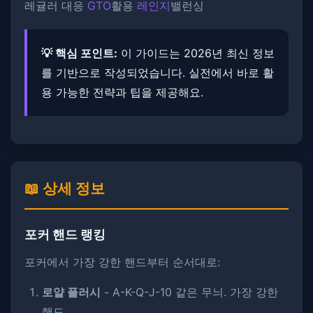
레귤러 대응
GTO
활용
레인지
밸런싱
💡 핵심 포인트:
이 가이드는 2026년 최신 정보
를 기반으로 작성되었습니다. ​실전에서 바로 활
용 가능한 전략과 팁을 제공해요.
📖 상세 정보
포커 핸드 랭킹
포커에서 가장 강한 핸드부터 순서대로:
로얄 플러시
- A-K-Q-J-10 같은 무늬. ​가장 강한
핸드.