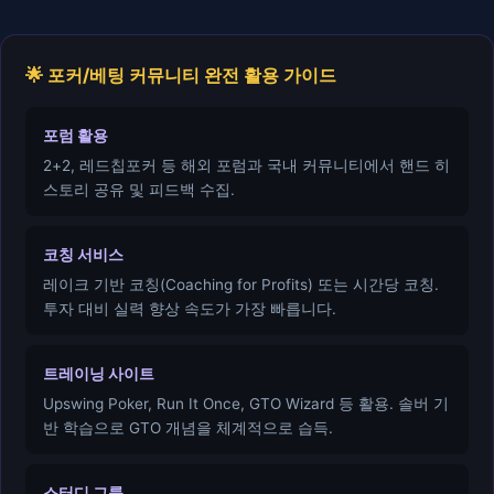
🌟 포커/베팅 커뮤니티 완전 활용 가이드
포럼 활용
2+2, 레드칩포커 등 해외 포럼과 국내 커뮤니티에서 핸드 히
스토리 공유 및 피드백 수집.
코칭 서비스
레이크 기반 코칭(Coaching for Profits) 또는 시간당 코칭.
투자 대비 실력 향상 속도가 가장 빠릅니다.
트레이닝 사이트
Upswing Poker, Run It Once, GTO Wizard 등 활용. 솔버 기
반 학습으로 GTO 개념을 체계적으로 습득.
스터디 그룹