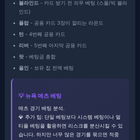
블라인드
- 카드 받기 전 의무 베팅 (스몰/빅 블라
인드)
플랍
- 공용 카드 3장이 깔리는 라운드
턴
- 4번째 공용 카드
리버
- 5번째 마지막 공용 카드
팟
- 베팅금 총합
올인
- 보유 칩 전액 베팅
💡 뉴욕 메츠 베팅
메츠 경기 베팅 분석.
💎 추가 팁: 단일 베팅보다 시스템 베팅이나 멀
티플 베팅을 활용하면 리스크를 분산시킬 수 있
습니다. ​하지만 너무 많은 경기를 묶으면 적중