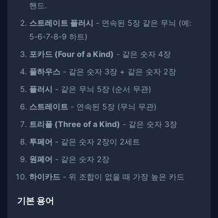
핸드.
스트레이트 플러시
- 연속된 5장 같은 무늬 (예:
5-6-7-8-9 하트)
포카드 (Four of a Kind)
- 같은 숫자 4장
풀하우스
- 같은 숫자 3장 + 같은 숫자 2장
플러시
- 같은 무늬 5장 (순서 무관)
스트레이트
- 연속된 5장 (무늬 무관)
트리플 (Three of a Kind)
- 같은 숫자 3장
투페어
- 같은 숫자 2장이 2세트
원페어
- 같은 숫자 2장
하이카드
- 위 조합이 없을 때 가장 높은 카드
기본 용어