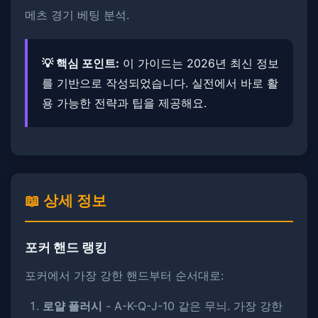
메츠 경기 베팅 분석.
💡 핵심 포인트:
이 가이드는 2026년 최신 정보
를 기반으로 작성되었습니다. 실전에서 바로 활
용 가능한 전략과 팁을 제공해요.
📖 상세 정보
포커 핸드 랭킹
포커에서 가장 강한 핸드부터 순서대로:
로얄 플러시
- A-K-Q-J-10 같은 무늬. 가장 강한