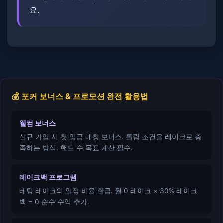
요.
💰 포커 보너스 & 프로모션 완전 활용법
웰컴 보너스
신규 가입 시 첫 입금 매칭 보너스. 롤링 조건을 레이크로 충
족하는 방식. 핸드 수 목표 계산 필수.
레이크백 프로그램
베팅 레이크의 일정 비율 환급. 월 0 레이크 × 30% 레이크
백 = 0 순수 수익 추가.