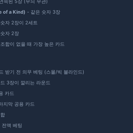
 연속된 5장 (무늬 무관)
of a Kind)
- 같은 숫자 3장
 숫자 2장이 2세트
 숫자 2장
 조합이 없을 때 가장 높은 카드
드 받기 전 의무 베팅 (스몰/빅 블라인드)
카드 3장이 깔리는 라운드
용 카드
 마지막 공용 카드
총합
칩 전액 베팅