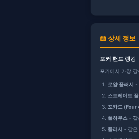
📖 상세 정보
포커 핸드 랭킹
포커에서 가장 강
로얄 플러시
-
스트레이트 
포카드 (Four o
풀하우스
- 같
플러시
- 같은