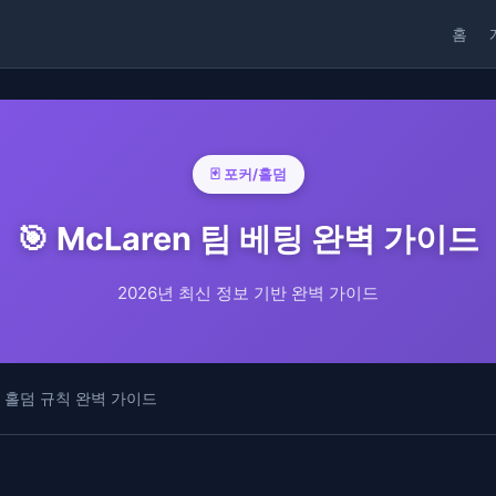
홈
🃏 포커/홀덤
🎯 McLaren 팀 베팅 완벽 가이드
2026년 최신 정보 기반 완벽 가이드
 홀덤 규칙 완벽 가이드