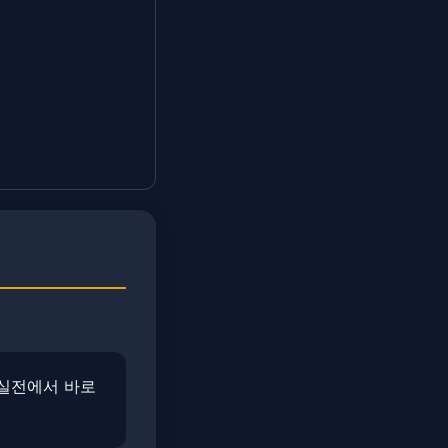
​실전에서 바로