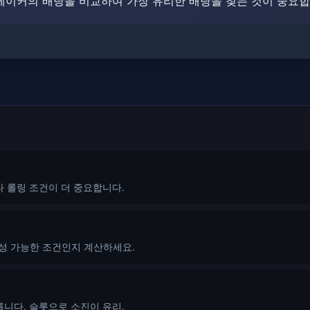
북메이커의 배당을 비교하여 가장 유리한 배당을 찾는 것이 중요합
다 롤링 조건이 더 중요합니다.
 달성 가능한 조건인지 계산하세요.
다릅니다. 슬롯으로 소진이 유리.