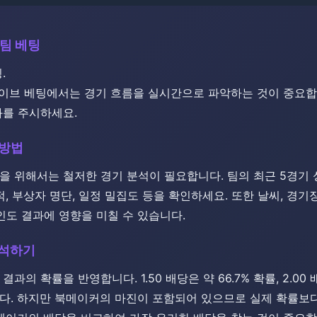
n 팀 베팅
.
 라이브 베팅에서는 경기 흐름을 실시간으로 파악하는 것이 중요합니
화를 주시하세요.
 방법
 위해서는 철저한 경기 분석이 필요합니다. ​팀의 최근 5경기 
적, 부상자 명단, 일정 밀집도 등을 확인하세요. 또한 날씨, 경기장
인도 결과에 영향을 미칠 수 있습니다.
분석하기
과의 확률을 반영합니다. ​​1.50 배당은 약 66.7% 확률, 2.00 
다. ​​하지만 북메이커의 마진이 포함되어 있으므로 실제 확률보