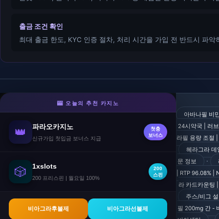
출금 조건 확인
최대 출금 한도, KYC 인증 절차, 처리 시간을 가입 전 반드시 파악
🎰 오늘의 추천 카지노
라이징슬롯
- 슬롯
아바나필 비만
첫충 50% · 매충 20% · 재충전 10% 추가 보너스.
파라오카지노
24시약국 | 러브
👑
첫충
🎁 첫충전 50%
보너스
라필 용량 조절 |
신규가입 첫입금 보너스 지급
헤라그라 데일
·
문 정보
1xslots
🎲
200
| RTP 96.08% |
스핀
200 프리스핀 | 월요일 100%
라 카드카운팅 |
주스/비그 설
필 200mg 간 
비아그라후불제
비아그라선불제