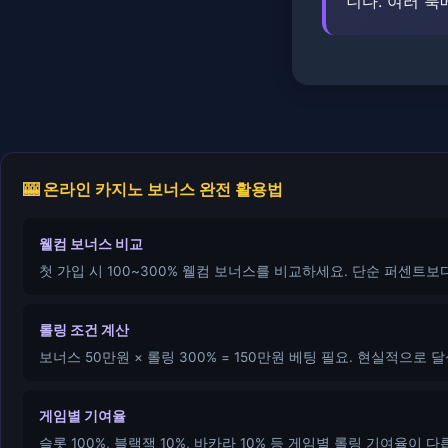
니다. ​여러 
🎰 온라인 카지노 보너스 완전 활용법
웰컴 보너스 비교
첫 가입 시 100~300% 웰컴 보너스를 비교하세요. 단순 퍼센트보
롤링 조건 계산
보너스 50만원 × 롤링 300% = 150만원 베팅 필요. 현실적으로
게임별 기여율
슬롯 100%, 블랙잭 10%, 바카라 10% 등 게임별 롤링 기여율이 