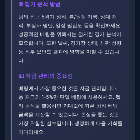
⚽ 경기 분석 방법
​팀의 최근 5경기 성적, 홈/원정 기록, 상대 전
적, 부상자 명단, 일정 밀집도 등을 확인하세요.
성공적인 베팅을 위해서는 철저한 경기 분석이
필요합니다. 또한 날씨, 경기장 상태, 심판 성향
등 외부 요인도 결과에 영향을 미칠 수 있습니
다.
💵 자금 관리의 중요성
베팅에서 가장 중요한 것은 자금 관리입니다. ​
총 자금의 1-5%만 단일 베팅에 사용하세요. ​켈
리 공식을 활용하면 기대값에 따른 최적 베팅
금액을 계산할 수 있습니다. 손실을 쫓는 것은
가장 위험한 실수입니다. 냉정하게 다음 기회를
기다리세요.