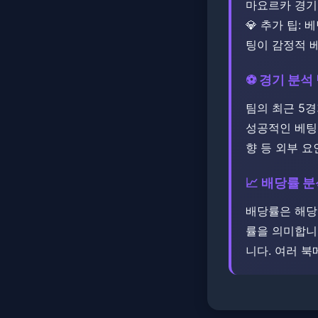
마요르카 경기
💎 추가 팁:
팅이 감정적 
⚽ 경기 분석
​팀의 최근 5
성공적인 베팅을
향 등 외부 요
📈 배당률 
배당률은 해당 결
률을 의미합니
니다. 여러 