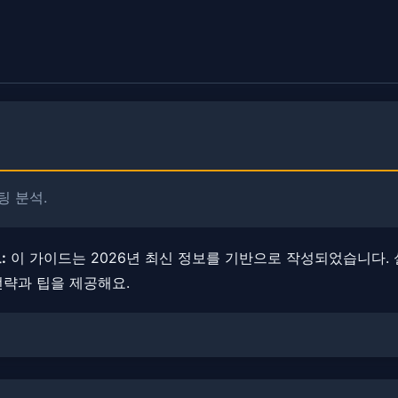
팅 분석.
:
이 가이드는 2026년 최신 정보를 기반으로 작성되었습니다.
전략과 팁을 제공해요.