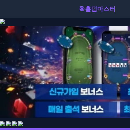
🎯
홀덤마스터