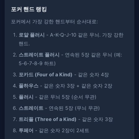
포커 핸드 랭킹
포커에서 가장 강한 핸드부터 순서대로:
로얄 플러시
- A-K-Q-J-10 같은 무늬. ​가장 강한
핸드.
스트레이트 플러시
- 연속된 5장 같은 무늬 (예:
5-6-7-8-9 하트)
포카드 (Four of a Kind)
- 같은 숫자 4장
풀하우스
- 같은 숫자 3장 + 같은 숫자 2장
플러시
- 같은 무늬 5장 (순서 무관)
스트레이트
- 연속된 5장 (무늬 무관)
트리플 (Three of a Kind)
- 같은 숫자 3장
투페어
- 같은 숫자 2장이 2세트