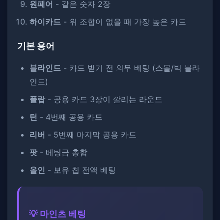
원페어
- 같은 숫자 2장
하이카드
- 위 조합이 없을 때 가장 높은 카드
기본 용어
블라인드
- 카드 받기 전 의무 베팅 (스몰/빅 블라
인드)
플랍
- 공용 카드 3장이 깔리는 라운드
턴
- 4번째 공용 카드
리버
- 5번째 마지막 공용 카드
팟
- 베팅금 총합
올인
- 보유 칩 전액 베팅
💡 마인츠 베팅