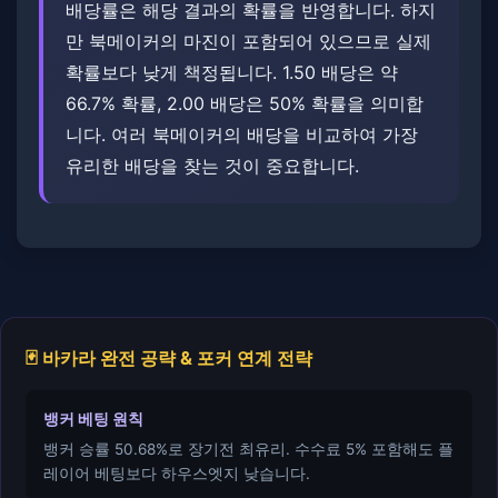
배당률은 해당 결과의 확률을 반영합니다. ​​하지
만 북메이커의 마진이 포함되어 있으므로 실제
확률보다 낮게 책정됩니다. 1.50 배당은 약
66.7% 확률, 2.00 배당은 50% 확률을 의미합
니다. 여러 북메이커의 배당을 비교하여 가장
유리한 배당을 찾는 것이 중요합니다.
🃏 바카라 완전 공략 & 포커 연계 전략
뱅커 베팅 원칙
뱅커 승률 50.68%로 장기전 최유리. 수수료 5% 포함해도 플
레이어 베팅보다 하우스엣지 낮습니다.