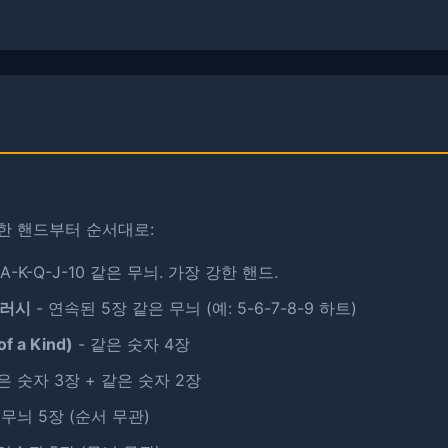
한 핸드부터 순서대로:
 A-K-Q-J-10 같은 무늬. 가장 강한 핸드.
플러시
- 연속된 5장 같은 무늬 (예: 5-6-7-8-9 하트)
f a Kind)
- 같은 숫자 4장
은 숫자 3장 + 같은 숫자 2장
 무늬 5장 (순서 무관)