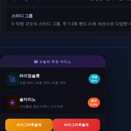
스터디 그룹
5-10명 규모의 스터디 그룹. 주 1-2회 핸드 리뷰 세션으로 다양한
·
🎰 오늘의 추천 카지노
라이징슬롯
- 슬롯
첫충 50% · 매충 20% · 재충전 10% 추가 보너스.
라이징슬롯
🚀
첫충
🎁 첫충전 50%
50%
첫충 50% | 매충 20% | 재충 10%
솔카지노
☀️
콤프
필라그라 가격추이 | 러브스토리 - ED 전문 정보
0.6%
개인롤링 콤프 0.6% | 신규쿠폰
·
헤라그라 보험가격 | 러브스토리 - ED 전문 정
·
보
Casino Review 212 | 카지노 가이드 | 카지
비아그라후불제
비아그라후불제
·
노월드
치로 임모빌레 베팅 가이드 #E5A - 무