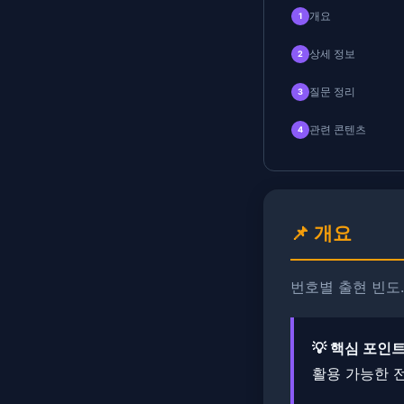
개요
1
상세 정보
2
질문 정리
3
관련 콘텐츠
4
📌 개요
번호별 출현 빈도.
💡 핵심 포인트
활용 가능한 