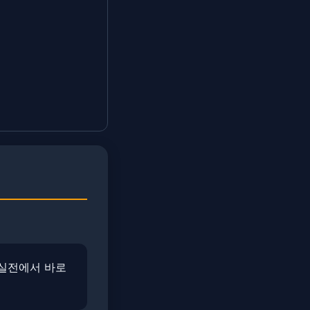
 실전에서 바로