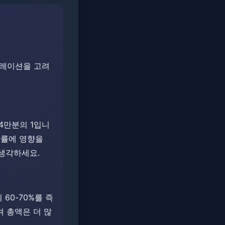
인플레이션을 고려
14만분의 1입니
 확률에 영향을
 생각하세요.
60-70%를 즉
며 총액은 더 많