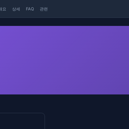
개요
상세
FAQ
관련