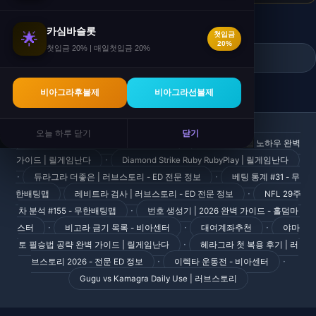
·
카심바슬롯
🌟
첫입금
20%
첫입금 20% | 매일첫입금 20%
베팅프로
·
비아그라후불제
비아그라선불제
오늘 하루 닫기
닫기
·
아바나필 신경성 ED 가이드 - 비아센터
야마토 전략법 노하우 완벽
·
가이드 | 릴게임난다
Diamond Strike Ruby RubyPlay | 릴게임난다
·
·
듀라그라 더좋은 | 러브스토리 - ED 전문 정보
베팅 통계 #31 - 무
·
한배팅맵
레비트라 검사 | 러브스토리 - ED 전문 정보
NFL 29주
·
차 분석 #155 - 무한배팅맵
번호 생성기 | 2026 완벽 가이드 - 홀덤마
·
·
·
스터
비고라 금기 목록 - 비아센터
대여계좌추천
야마
·
토 필승법 공략 완벽 가이드 | 릴게임난다
헤라그라 첫 복용 후기 | 러
·
·
브스토리 2026 - 전문 ED 정보
이렉타 운동전 - 비아센터
Gugu vs Kamagra Daily Use | 러브스토리