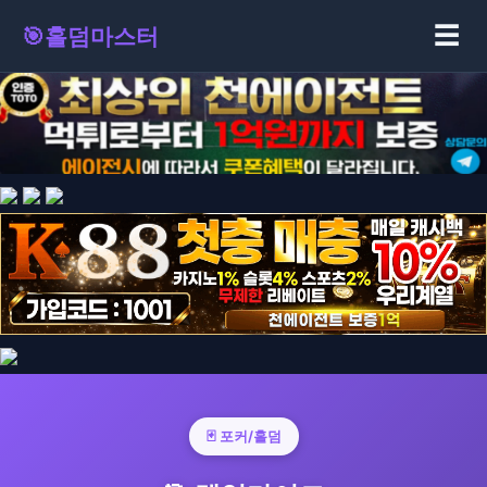
☰
🎯
홀덤마스터
🃏 포커/홀덤