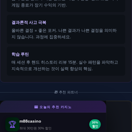
게임 종료가 장기 수익의 기반.
결과론적 사고 극복
올바른 결정 = 좋은 포커. 나쁜 결과가 나쁜 결정을 의미하
지 않습니다. 과정에 집중하세요.
학습 루틴
매 세션 후 핸드 히스토리 리뷰 15분. 실수 패턴을 파악하고
지속적으로 개선하는 것이 실력 향상의 핵심.
🎁 추천 파트너
🎰 오늘의 추천 카지노
카심바슬롯
- 슬롯
첫입금 20% · 매일첫입금 +5% · 10년 무사고.
m88casino
🏆
30%
🎁 첫입금 20%
할인
최대 30만원 30% 할인