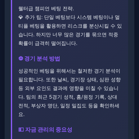
웰터급 챔피언 베팅 전략.
💎 추가 팁: 단일 베팅보다 시스템 베팅이나 멀
티플 베팅을 활용하면 리스크를 분산시킬 수 있
습니다. 하지만 너무 많은 경기를 묶으면 적중
확률이 급격히 떨어집니다.
⚽ 경기 분석 방법
성공적인 베팅을 위해서는 철저한 경기 분석이
필요합니다. ​또한 날씨, 경기장 상태, 심판 성향
등 외부 요인도 결과에 영향을 미칠 수 있습니
다. ​​팀의 최근 5경기 성적, 홈/원정 기록, 상대
전적, 부상자 명단, 일정 밀집도 등을 확인하세
요.
💵 자금 관리의 중요성