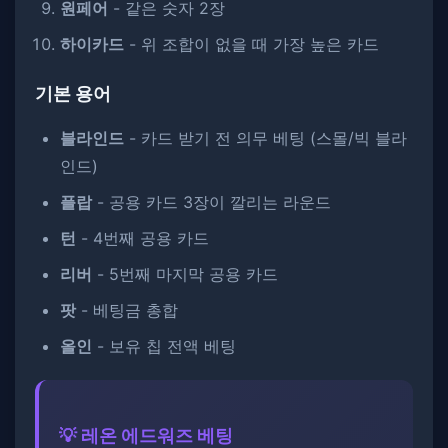
원페어
- 같은 숫자 2장
하이카드
- 위 조합이 없을 때 가장 높은 카드
기본 용어
블라인드
- 카드 받기 전 의무 베팅 (스몰/빅 블라
인드)
플랍
- 공용 카드 3장이 깔리는 라운드
턴
- 4번째 공용 카드
리버
- 5번째 마지막 공용 카드
팟
- 베팅금 총합
올인
- 보유 칩 전액 베팅
💡 레온 에드워즈 베팅