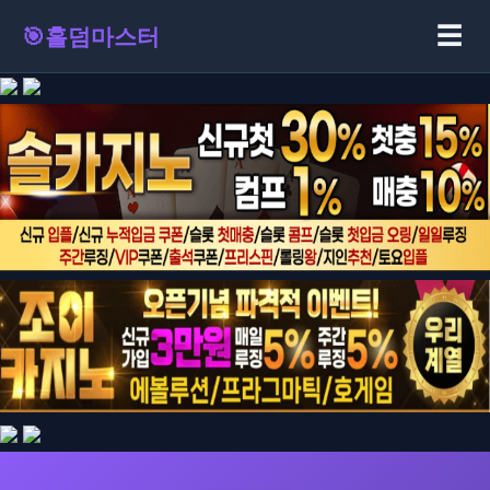
☰
🎯
홀덤마스터