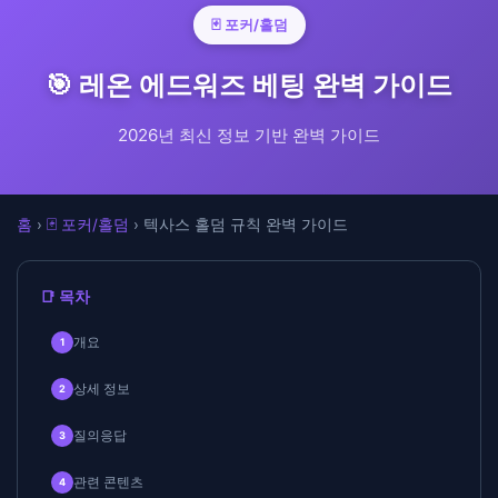
🃏 포커/홀덤
🎯 레온 에드워즈 베팅 완벽 가이드
2026년 최신 정보 기반 완벽 가이드
홈
›
🃏 포커/홀덤
› 텍사스 홀덤 규칙 완벽 가이드
📑 목차
개요
1
상세 정보
2
질의응답
3
관련 콘텐츠
4