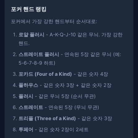
포커 핸드 랭킹
포커에서 가장 강한 핸드부터 순서대로:
로얄 플러시
- A-K-Q-J-10 같은 무늬. ​​가장 강한
핸드.
스트레이트 플러시
- 연속된 5장 같은 무늬 (예:
5-6-7-8-9 하트)
포카드 (Four of a Kind)
- 같은 숫자 4장
풀하우스
- 같은 숫자 3장 + 같은 숫자 2장
플러시
- 같은 무늬 5장 (순서 무관)
스트레이트
- 연속된 5장 (무늬 무관)
트리플 (Three of a Kind)
- 같은 숫자 3장
투페어
- 같은 숫자 2장이 2세트