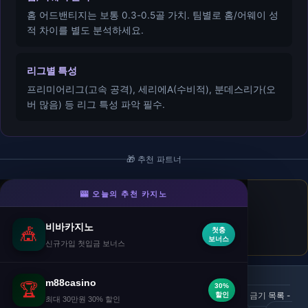
홈 어드밴티지는 보통 0.3-0.5골 가치. 팀별로 홈/어웨이 성
적 차이를 별도 분석하세요.
리그별 특성
프리미어리그(고속 공격), 세리에A(수비적), 분데스리가(오
버 많음) 등 리그 특성 파악 필수.
🎁 추천 파트너
🎰 오늘의 추천 카지노
라이징슬롯
- 슬롯
첫충 50% · 매충 20% · 재충전 10% 추가 보너스.
비바카지노
🎪
첫충
🎁 첫충전 50%
보너스
신규가입 첫입금 보너스
m88casino
🏆
30%
·
Strategy Tip 76 | 카지노 가이드 | 카지노월드
할인
팔팔정 금기 목록 -
최대 30만원 30% 할인