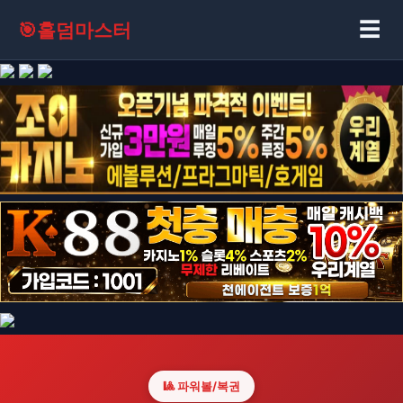
☰
🎯
홀덤마스터
🎱 파워볼/복권