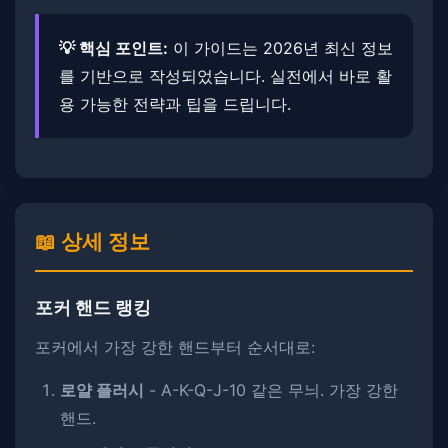
💡 핵심 포인트:
이 가이드는 2026년 최신 정보
를 기반으로 작성되었습니다. ​실전에서 바로 활
용 가능한 전략과 팁을 드립니다.
📖 상세 정보
포커 핸드 랭킹
포커에서 가장 강한 핸드부터 순서대로:
로얄 플러시
- A-K-Q-J-10 같은 무늬. ​가장 강한
핸드.