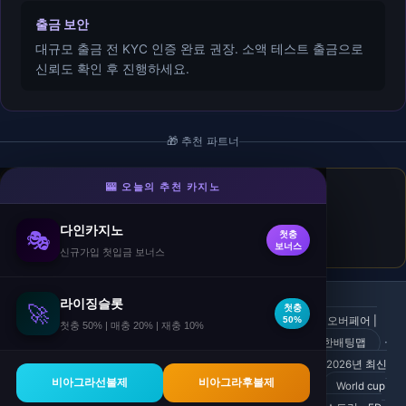
출금 보안
대규모 출금 전 KYC 인증 완료 권장. 소액 테스트 출금으로
신뢰도 확인 후 진행하세요.
🎁 추천 파트너
🎰 오늘의 추천 카지노
솔카지노
- 카지노/베팅
개인롤링 콤프 0.6% · 신규회원 가입쿠폰 지급.
다인카지노
🎭
첫충
🎁 신규 가입쿠폰
보너스
신규가입 첫입금 보너스
라이징슬롯
🚀
첫충
·
Liga Mx 25 - 베팅 가이드 2026 #CFF - 무한배팅맵
50%
오버페어 |
첫충 50% | 매충 20% | 재충 10%
·
·
2026 완벽 가이드 - 홀덤마스터
Emirates 가이드 #4 - 무한배팅맵
·
·
누리그라 메스꺼움 대처 - 비아센터
센포스 전립선 - 2026년 최신
비아그라선불제
비아그라후불제
·
정보 | 러브스토리
아우로그라 흔한 실수 - 비아센터
World cup