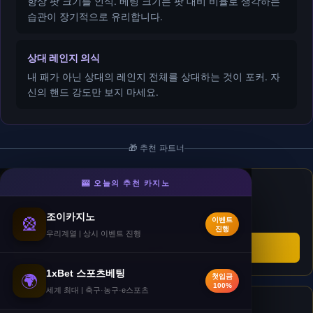
항상 팟 크기를 인식. 베팅 크기는 팟 대비 비율로 생각하는
습관이 장기적으로 유리합니다.
상대 레인지 의식
내 패가 아닌 상대의 레인지 전체를 상대하는 것이 포커. 자
신의 핸드 강도만 보지 마세요.
🎁 추천 파트너
🎰 오늘의 추천 카지노
1xBet
- 스포츠베팅
세계 최대 스포츠베팅! 축구,농구,e스포츠. 업계 최고 배당.
조이카지노
🎡
이벤트
🎁 첫입금100%(최대€130)
진행
우리계열 | 상시 이벤트 진행
가입하기
1xBet 스포츠베팅
🌍
첫입금
100%
세계 최대 | 축구·농구·e스포츠
비바카지노
- 온라인카지노