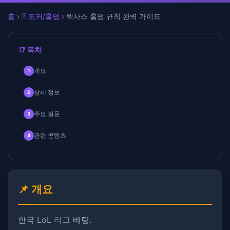
홈
›
🃏 포커/홀덤
› 텍사스 홀덤 규칙 완벽 가이드
📑 목차
개요
1
상세 정보
2
주요 질문
3
관련 콘텐츠
4
📌 개요
한국 LoL 리그 베팅.