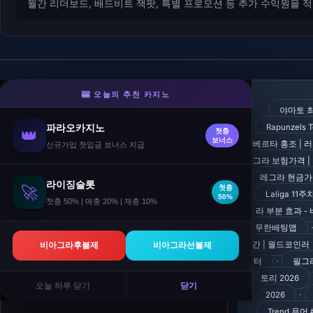
월간 리더보드, 배드비트 잭팟, 특별 프로모션 등 추가 수익원을 
🎰 오늘의 추천 카지노
솔카지노
- 카지노/베팅
야마토 
개인롤링 콤프 0.6% · 신규회원 가입쿠폰 지급.
파라오카지노
Rapunzel
👑
첫충
🎁 신규 가입쿠폰
보너스
베르타 홍조 | 러
신규가입 첫입금 보너스 지급
그라 보험가격 |
레그라 현금가격
라이징슬롯
🚀
첫충
Laliga 11
50%
첫충 50% | 매충 20% | 재충 10%
라 부분 효과 -
무한배팅맵
간 | 월드코인러
비아그라후불제
비아그라선불제
·
터
필그라
토리 2026
오늘 하루 닫기
닫기
·
2026
Trend 용어