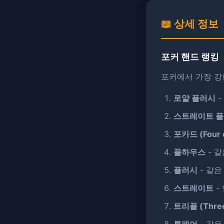
📖 상세 정보
포커 핸드 랭킹
포커에서 가장 강
로얄 플러시
-
스트레이트 
포카드 (Four o
풀하우스
- 같
플러시
- 같은
스트레이트
-
트리플 (Three 