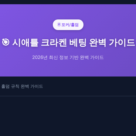
🃏 포커/홀덤
🎯 시애틀 크라켄 베팅 완벽 가이드
2026년 최신 정보 기반 완벽 가이드
 홀덤 규칙 완벽 가이드