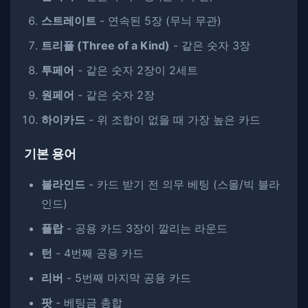
스트레이트
- 연속된 5장 (무늬 무관)
트리플 (Three of a Kind)
- 같은 숫자 3장
투페어
- 같은 숫자 2장이 2세트
원페어
- 같은 숫자 2장
하이카드
- 위 조합이 없을 때 가장 높은 카드
기본 용어
블라인드
- 카드 받기 전 의무 베팅 (스몰/빅 블라
인드)
플랍
- 공용 카드 3장이 깔리는 라운드
턴
- 4번째 공용 카드
리버
- 5번째 마지막 공용 카드
팟
- 베팅금 총합