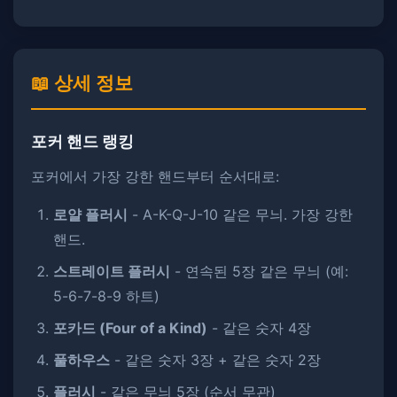
📖 상세 정보
포커 핸드 랭킹
포커에서 가장 강한 핸드부터 순서대로:
로얄 플러시
- A-K-Q-J-10 같은 무늬. ​​가장 강한
핸드.
스트레이트 플러시
- 연속된 5장 같은 무늬 (예:
5-6-7-8-9 하트)
포카드 (Four of a Kind)
- 같은 숫자 4장
풀하우스
- 같은 숫자 3장 + 같은 숫자 2장
플러시
- 같은 무늬 5장 (순서 무관)