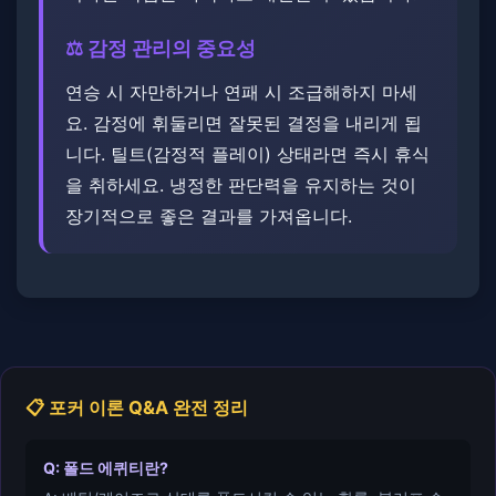
⚖️ 감정 관리의 중요성
연승 시 자만하거나 연패 시 조급해하지 마세
요. ​​감정에 휘둘리면 잘못된 결정을 내리게 됩
니다. ​​틸트(감정적 플레이) 상태라면 즉시 휴식
을 취하세요. 냉정한 판단력을 유지하는 것이
장기적으로 좋은 결과를 가져옵니다.
📋 포커 이론 Q&A 완전 정리
Q: 폴드 에퀴티란?