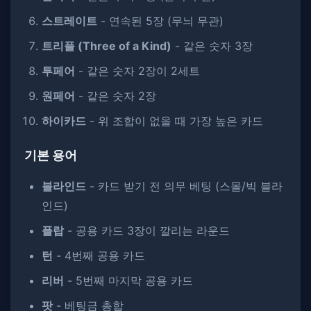
스트레이트
- 연속된 5장 (무늬 무관)
트리플 (Three of a Kind)
- 같은 숫자 3장
투페어
- 같은 숫자 2장이 2세트
원페어
- 같은 숫자 2장
하이카드
- 위 조합이 없을 때 가장 높은 카드
기본 용어
블라인드
- 카드 받기 전 의무 베팅 (스몰/빅 블라
인드)
플랍
- 공용 카드 3장이 깔리는 라운드
턴
- 4번째 공용 카드
리버
- 5번째 마지막 공용 카드
팟
- 베팅금 총합