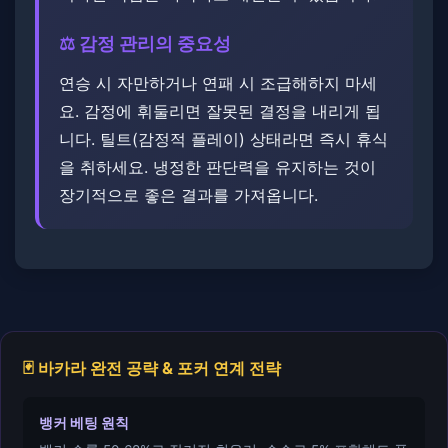
⚖️ 감정 관리의 중요성
연승 시 자만하거나 연패 시 조급해하지 마세
요. ​​감정에 휘둘리면 잘못된 결정을 내리게 됩
니다. ​틸트(감정적 플레이) 상태라면 즉시 휴식
을 취하세요. ​냉정한 판단력을 유지하는 것이
장기적으로 좋은 결과를 가져옵니다.
🃏 바카라 완전 공략 & 포커 연계 전략
뱅커 베팅 원칙