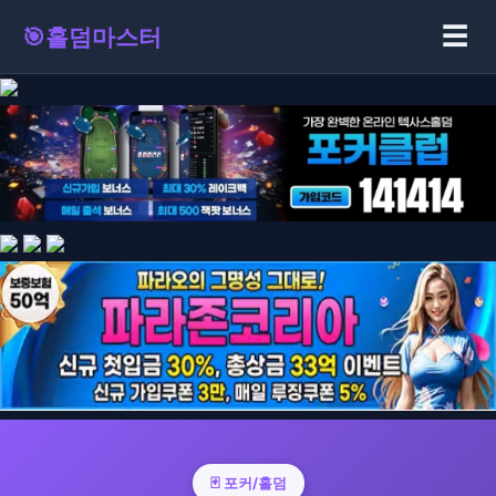
☰
🎯
홀덤마스터
🃏 포커/홀덤