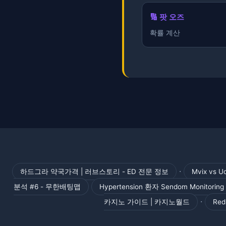
🔢 팟 오즈
확률 계산
·
하드그라 약국가격 | 러브스토리 - ED 전문 정보
Mvix vs 
분석 #6 - 무한배팅맵
Hypertension 환자 Sendom Monitori
·
카지노 가이드 | 카지노월드
Re