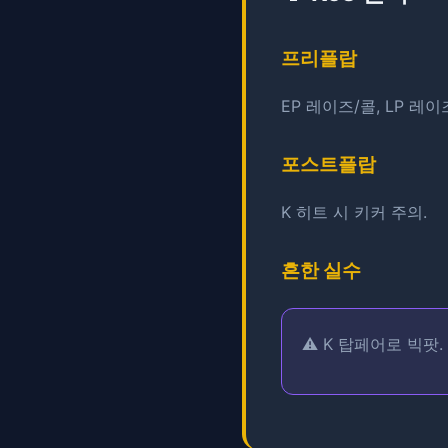
프리플랍
EP 레이즈/콜, LP 레이
포스트플랍
K 히트 시 키커 주의.
흔한 실수
⚠️ K 탑페어로 빅팟.