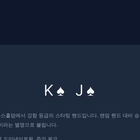
K♠ J♠
사스홀덤에서 강함 등급의 스타팅 핸드입니다. 랜덤 핸드 대비 
이라는 별명으로 불립니다.
에 도미네이트됨. 주의 필요.