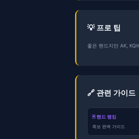
💡 프로 팁
좋은 핸드지만 AK, KQ에
🔗 관련 가이드
🃏 핸드 랭킹
족보 완벽 가이드