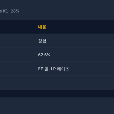
vs KQ: 28%
내용
강함
62.6%
EP 콜, LP 레이즈