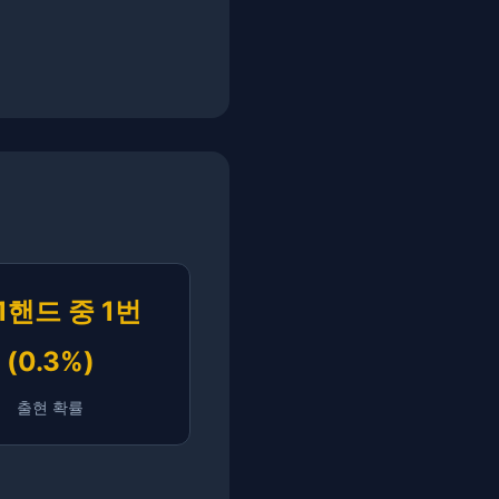
1핸드 중 1번
(0.3%)
출현 확률