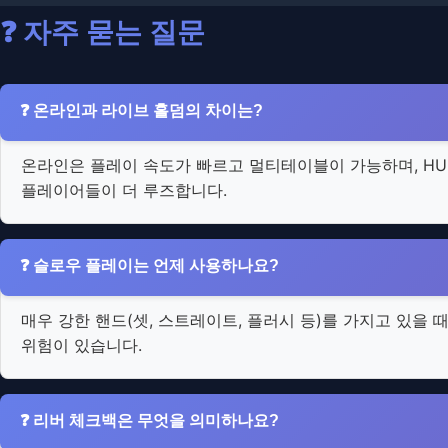
❓ 자주 묻는 질문
❓ 온라인과 라이브 홀덤의 차이는?
온라인은 플레이 속도가 빠르고 멀티테이블이 가능하며, HU
플레이어들이 더 루즈합니다.
❓ 슬로우 플레이는 언제 사용하나요?
매우 강한 핸드(셋, 스트레이트, 플러시 등)를 가지고 있을
위험이 있습니다.
❓ 리버 체크백은 무엇을 의미하나요?