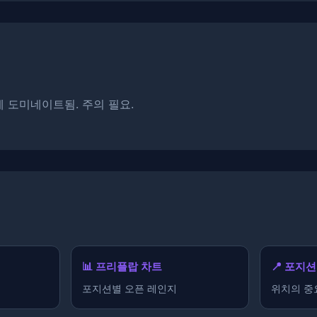
 도미네이트됨. ​​주의 필요.
📊 프리플랍 차트
📍 포지션
포지션별 오픈 레인지
위치의 중