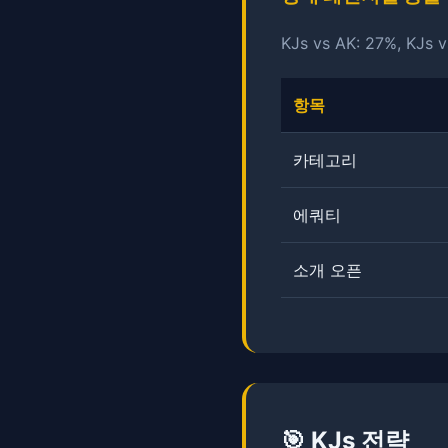
KJs vs AK: 27%, KJs 
항목
카테고리
에쿼티
소개 오픈
🎯 KJs 전략