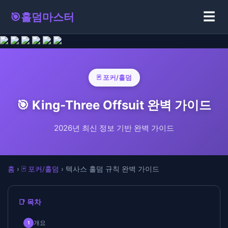
☰
🎯
홀덤마스터
🃏 포커/홀덤
🎯 King-Three Offsuit 완벽 가이드
2026년 최신 정보 기반 완벽 가이드
홈
›
🃏 포커/홀덤
› 텍사스 홀덤 규칙 완벽 가이드
📑 목차
개요
1