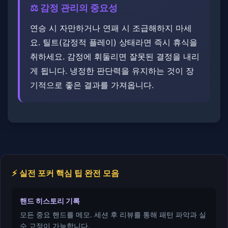
⚖️ 감정 관리의 중요성
연승 시 자만하거나 연패 시 조급해하지 마세
요. 틸트(감정적 플레이) 상태라면 즉시 휴식을
취하세요. ​​감정에 휘둘리면 잘못된 결정을 내리
게 됩니다. ​냉정한 판단력을 유지하는 것이 장
기적으로 좋은 결과를 가져옵니다.
⚡ 실전 포커 핵심 팁 완전 모음
핸드 히스토리 기록
모든 중요 핸드를 메모. 세션 후 리뷰를 통해 패턴 파악과 실
수 교정이 가능합니다.