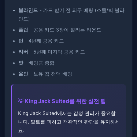
블라인드
- 카드 받기 전 의무 베팅 (스몰/빅 블라
인드)
플랍
- 공용 카드 3장이 깔리는 라운드
턴
- 4번째 공용 카드
리버
- 5번째 마지막 공용 카드
팟
- 베팅금 총합
올인
- 보유 칩 전액 베팅
💡 King Jack Suited를 위한 실전 팁
King Jack Suited에서는 감정 관리가 중요합
니다. ​​틸트를 피하고 객관적인 판단을 유지하세
요.