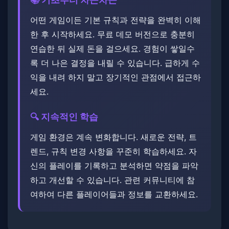
어떤 게임이든 기본 규칙과 전략을 완벽히 이해
한 후 시작하세요. ​무료 데모 버전으로 충분히
연습한 뒤 실제 돈을 걸으세요. 경험이 쌓일수
록 더 나은 결정을 내릴 수 있습니다. ​급하게 수
익을 내려 하지 말고 장기적인 관점에서 접근하
세요.
🔍 지속적인 학습
게임 환경은 계속 변화합니다. ​새로운 전략, 트
렌드, 규칙 변경 사항을 꾸준히 학습하세요. ​자
신의 플레이를 기록하고 분석하면 약점을 파악
하고 개선할 수 있습니다. 관련 커뮤니티에 참
여하여 다른 플레이어들과 정보를 교환하세요.