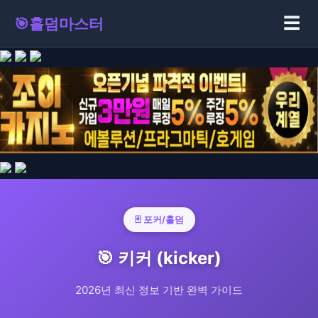
☰
🎯
홀덤마스터
🃏 포커/홀덤
🎯 키커 (kicker)
2026년 최신 정보 기반 완벽 가이드