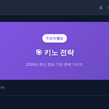
홈
🃏 포커/홀덤
🎯 키노 전략
2026년 최신 정보 기반 완벽 가이드
전략