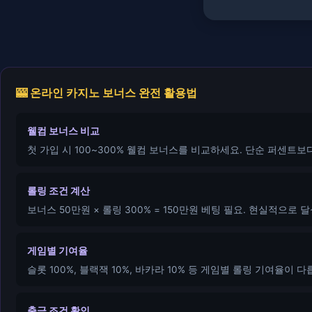
🎰 온라인 카지노 보너스 완전 활용법
웰컴 보너스 비교
첫 가입 시 100~300% 웰컴 보너스를 비교하세요. 단순 퍼센트보
롤링 조건 계산
보너스 50만원 × 롤링 300% = 150만원 베팅 필요. 현실적으로
게임별 기여율
슬롯 100%, 블랙잭 10%, 바카라 10% 등 게임별 롤링 기여율이 
출금 조건 확인