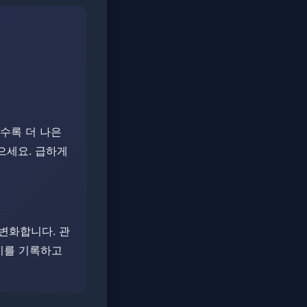
수록 더 나은
으세요. 급하게
변화합니다. ​관
이를 기록하고