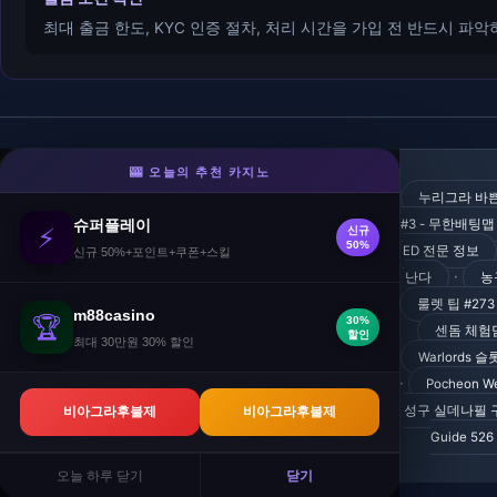
최대 출금 한도, KYC 인증 절차, 처리 시간을 가입 전 반드시 파악
🎰 오늘의 추천 카지노
다인카지노
- 온라인카지노
누리그라 바쁜
신규가입 후 첫입금 보너스 지급.
슈퍼플레이
#3 - 무한배팅맵
⚡
신규
🎁 롤링조건 500%
50%
ED 전문 정보
신규 50%+포인트+쿠폰+스킬
·
난다
농
룰렛 팁 #273
m88casino
🏆
30%
센돔 체험담
할인
최대 30만원 30% 할인
Warlords 
·
Pocheon W
성구 실데나필 
비아그라후불제
비아그라후불제
Guide 5
오늘 하루 닫기
닫기