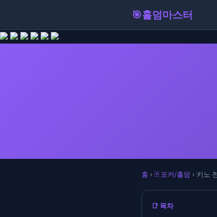
🎯
홀덤마스터
홈
›
🃏 포커/홀덤
› 키노 
📑 목차