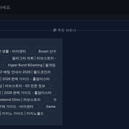
하세요.
🎁 추천 파트너
·
 생활 - 비아센터
Busan 선수
·
필라그라 의뢰 | 러브스토리 -
·
Hyper Burst BGaming | 릴게임
구 베팅 안내서 2026 | 월드코인러
·
 | 2026 완벽 가이드 - 홀덤마스터
·
 | 러브스토리 - ED 전문 정보
슬롯 | 2026 완벽 가이드 - 홀덤마스터
·
eekend Clinic | 러브스토리
수
·
구매 가이드 - 비아센터
Game
26 | 카지노 가이드 | 카지노월드