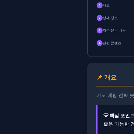
개요
1
상세 정보
2
자주 묻는 내용
3
관련 콘텐츠
4
📌 개요
키노 베팅 전략 숫
💡 핵심 포인트
활용 가능한 