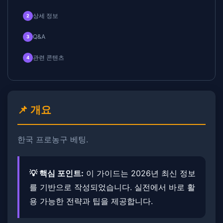
상세 정보
2
Q&A
3
관련 콘텐츠
4
📌 개요
한국 프로농구 베팅.
💡 핵심 포인트:
이 가이드는 2026년 최신 정보
를 기반으로 작성되었습니다. 실전에서 바로 활
용 가능한 전략과 팁을 제공합니다.