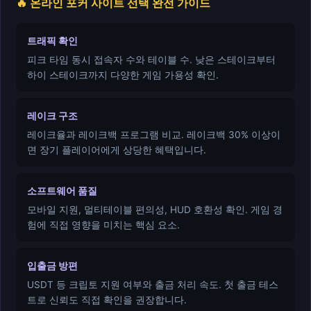
🔥 온라인 포커 사이트 선택 완전 가이드
트래픽 확인
피크 타임 동시 접속자 수와 테이블 수. 낮은 스테이크부터
하이 스테이크까지 다양한 게임 가용성 확인.
레이크 구조
레이크율과 레이크백 프로그램 비교. 레이크백 30% 이상이
면 장기 플레이어에게 상당한 혜택입니다.
소프트웨어 품질
모바일 지원, 멀티테이블 편의성, HUD 호환성 확인. 게임 경
험에 직접 영향을 미치는 핵심 요소.
입출금 방편
USDT 등 크립토 지원 여부와 출금 처리 속도. 첫 출금 테스
트로 신뢰도 직접 확인을 권장합니다.