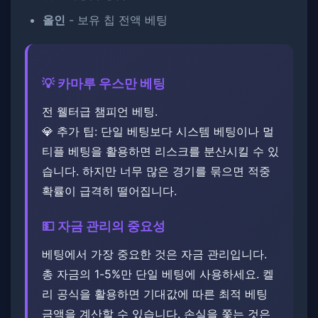
올인
- 보유 칩 전액 베팅
💡 카마루 우스만 베팅
전 웰터급 챔피언 베팅.
💎 추가 팁: 단일 베팅보다 시스템 베팅이나 멀
티플 베팅을 활용하면 리스크를 분산시킬 수 있
습니다. ​​하지만 너무 많은 경기를 묶으면 적중
확률이 급격히 떨어집니다.
💵 자금 관리의 중요성
베팅에서 가장 중요한 것은 자금 관리입니다. ​​
총 자금의 1-5%만 단일 베팅에 사용하세요. ​켈
리 공식을 활용하면 기대값에 따른 최적 베팅
금액을 계산할 수 있습니다. 손실을 쫓는 것은