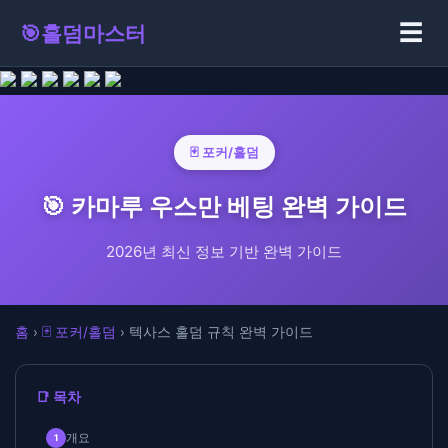
☰
🎯
홀덤마스터
🃏 포커/홀덤
🎯 카마루 우스만 베팅 완벽 가이드
2026년 최신 정보 기반 완벽 가이드
홈
›
🃏 포커/홀덤
› 텍사스 홀덤 규칙 완벽 가이드
📑 목차
개요
1