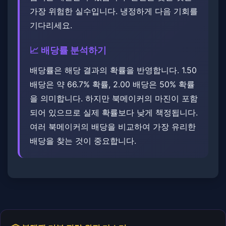
가장 위험한 실수입니다. ​​냉정하게 다음 기회를
기다리세요.
📈 배당률 분석하기
배당률은 해당 결과의 확률을 반영합니다. ​1.50
배당은 약 66.7% 확률, 2.00 배당은 50% 확률
을 의미합니다. ​​하지만 북메이커의 마진이 포함
되어 있으므로 실제 확률보다 낮게 책정됩니다.
​​여러 북메이커의 배당을 비교하여 가장 유리한
배당을 찾는 것이 중요합니다.